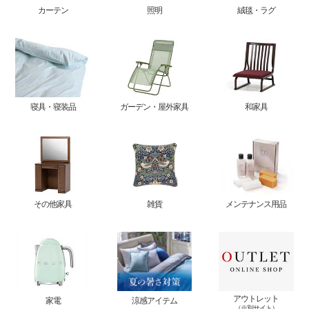
カーテン
照明
絨毯・ラグ
寝具・寝装品
ガーデン・屋外家具
和家具
その他家具
雑貨
メンテナンス用品
アウトレット
家電
涼感アイテム
（※別サイト）