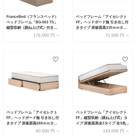
FranceBed（フランスベッド）
ベッドフレーム「アイセレクト
ベッドフレーム「BG-001 TS」
FF」ヘッドボード無 引き出し付
縦型収納（跳ね上げ式）付きタ
きタイプ 床板面高335ｍｍタイ
イプ アッシュグレー色 収納深さ
プ 全3色
176,000
円 ～
71,500
円 ～
全2サイズ
ベッドフレーム「アイセレクト
ベッドフレーム「アイセレクト
FF」ヘッドボード無 引き出し付
FF」縦型収納（跳ね上げ式）タ
きタイプ 床板面高260ｍｍタイ
イプ 床板面高全3タイプ 全3色(*
プ 全3色
要マットレス重量確認)
60,500
円 ～
143,000
円 ～