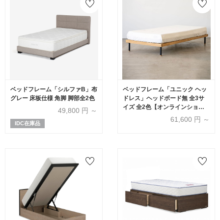
ベッドフレーム「シルファB」布
ベッドフレーム「ユニック ヘッ
グレー 床板仕様 角脚 脚部全2色
ドレス」ヘッドボード無 全3サ
イズ 全2色【オンラインショッ
49,800
円 ～
プ限定品】
61,600
円 ～
IDC在庫品