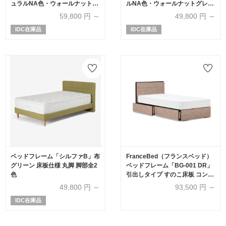
ュラルNA色・ウォールナットグ
ルNA色・ウォールナットグレー
レーWNG色）全5サイズ
WNG色）全5サイズ
59,800
円 ～
49,800
円 ～
IDC在庫品
IDC在庫品
ベッドフレーム「シルファB」布
FranceBed（フランスベッド）
グリーン 床板仕様 丸脚 脚部全2
ベッドフレーム「BG-001 DR」
色
引出しタイプ すのこ床板 コンセ
ント付き アッシュグレー色
49,800
円 ～
93,500
円 ～
IDC在庫品