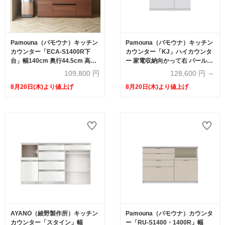
Pamouna（パモウナ）キッチン
Pamouna（パモウナ）キッチン
カウンター「ECA-S1400R下
カウンター「KJ」ハイカウンタ
台」幅140cm 奥行44.5cm 高さ
ー 家電収納向かって右 パールホ
93.8cm ハイカウンター 全3色
ワイト 幅2サイズ（100cm・
109,800
円
128,600
円 ～
120cm）奥行2サイズ（50cm・
8月20日(木)より値上げ
8月20日(木)より値上げ
44.5cm）下台：家電収納一体型
AYANO（綾野製作所）キッチン
Pamouna（パモウナ）カウンタ
カウンター「スタイン」幅
ー「RU-S1400・1400R」幅