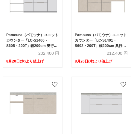
Pamouna（パモウナ）ユニット
Pamouna（パモウナ）ユニット
カウンター「LC-S1400・
カウンター「LC-S1401・
S605・200T」幅200cm 奥行
S602・200T」幅200cm 奥行
46cm 高さ92.7cm 引出し+扉収
46cm 高さ92.7cm 引出し+扉収
202,400
円
212,400
円
納（扉：向かって右） サイドラ
納（扉：向かって左） 家電収納
8月20日(木)より値上げ
8月20日(木)より値上げ
ック 下台全4色 天板全2色
下台全4色 天板全2色