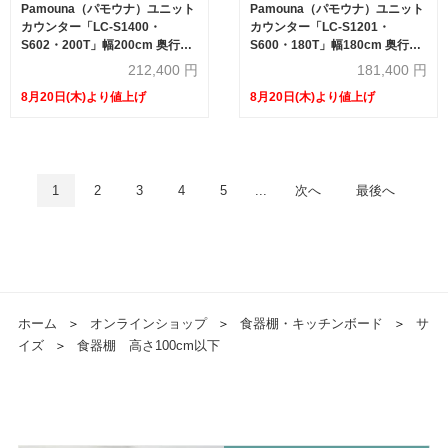
Pamouna（パモウナ）ユニット
Pamouna（パモウナ）ユニット
カウンター「LC-S1400・
カウンター「LC-S1201・
S602・200T」幅200cm 奥行
S600・180T」幅180cm 奥行
46cm 高さ92.7cm 引出し+扉収
46cm 高さ92.7cm 引出し+扉収
212,400
円
181,400
円
納（扉：向かって右） 家電収納
納（扉：向かって左） 引出し収
8月20日(木)より値上げ
8月20日(木)より値上げ
下台全4色 天板全2色
納 下台全4色 天板全2色
1
2
3
4
5
...
次へ
最後へ
ホーム
＞
オンラインショップ
＞
食器棚・キッチンボード
＞
サ
イズ
＞
食器棚 高さ100cm以下