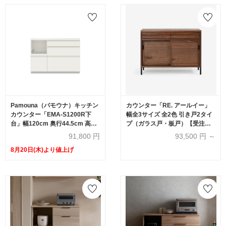
Pamouna（パモウナ）キッチン
カウンター「RE. アールイー」
カウンター「EMA-S1200R下
幅全3サイズ 全2色 引き戸2タイ
台」幅120cm 奥行44.5cm 高さ
プ（ガラス戸・板戸）【受注生
84.8cm レギュラーカウンター
産品】
91,800
円
93,500
円 ～
全3色
8月20日(木)より値上げ