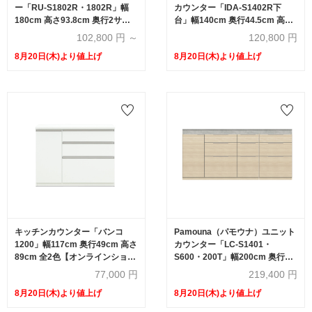
ー「RU-S1802R・1802R」幅
カウンター「IDA-S1402R下
180cm 高さ93.8cm 奥行2サイ
台」幅140cm 奥行44.5cm 高さ
ズ（44.5cm・50cm）全4色
93.8cm ハイカウンター 家電収
102,800
円 ～
120,800
円
納下オープンタイプ 全3色
8月20日(木)より値上げ
8月20日(木)より値上げ
キッチンカウンター「バンコ
Pamouna（パモウナ）ユニット
1200」幅117cm 奥行49cm 高さ
カウンター「LC-S1401・
89cm 全2色【オンラインショッ
S600・200T」幅200cm 奥行
プ限定品】
46cm 高さ92.7cm 引出し+扉収
77,000
円
219,400
円
納（扉：向かって左） 引出し収
8月20日(木)より値上げ
8月20日(木)より値上げ
納 下台全4色 天板全2色