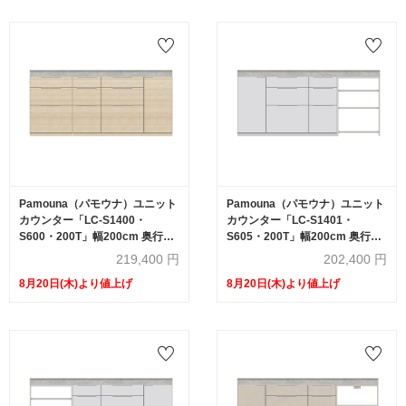
Pamouna（パモウナ）ユニット
Pamouna（パモウナ）ユニット
カウンター「LC-S1400・
カウンター「LC-S1401・
S600・200T」幅200cm 奥行
S605・200T」幅200cm 奥行
46cm 高さ92.7cm 引出し+扉収
46cm 高さ92.7cm 引出し+扉収
219,400
円
202,400
円
納（扉：向かって右） 引出し収
納（扉：向かって左） サイドラ
8月20日(木)より値上げ
8月20日(木)より値上げ
納 下台全4色 天板全2色
ック 下台全4色 天板全2色