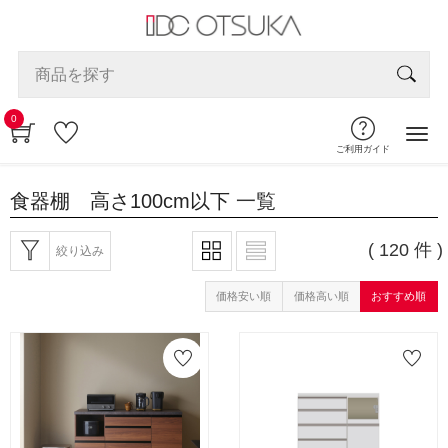
0
ご利用ガイド
食器棚 高さ100cm以下
一覧
( 120 件 )
絞り込み
価格安い順
価格高い順
おすすめ順