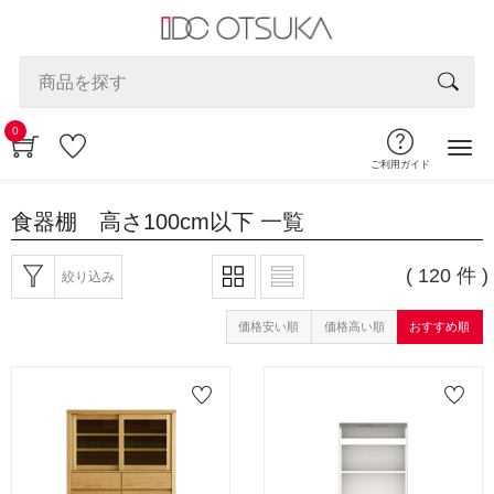
0
ご利用ガイド
食器棚 高さ100cm以下
一覧
( 120 件 )
絞り込み
価格安い順
価格高い順
おすすめ順