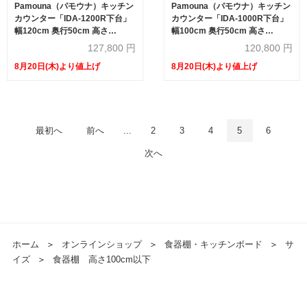
Pamouna（パモウナ）キッチン
Pamouna（パモウナ）キッチン
カウンター「IDA-1200R下台」
カウンター「IDA-1000R下台」
幅120cm 奥行50cm 高さ
幅100cm 奥行50cm 高さ
93.8cm ハイカウンター 家電収
93.8cm ハイカウンター 家電収
127,800
円
120,800
円
納下引出しタイプ 全3色
納下引出しタイプ 全3色
8月20日(木)より値上げ
8月20日(木)より値上げ
最初へ
前へ
...
2
3
4
5
6
次へ
ホーム
＞
オンラインショップ
＞
食器棚・キッチンボード
＞
サ
イズ
＞
食器棚 高さ100cm以下