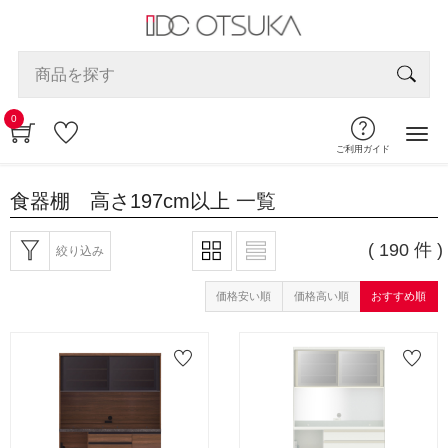
0
ご利用ガイド
食器棚 高さ197cm以上
一覧
( 190 件 )
絞り込み
価格安い順
価格高い順
おすすめ順