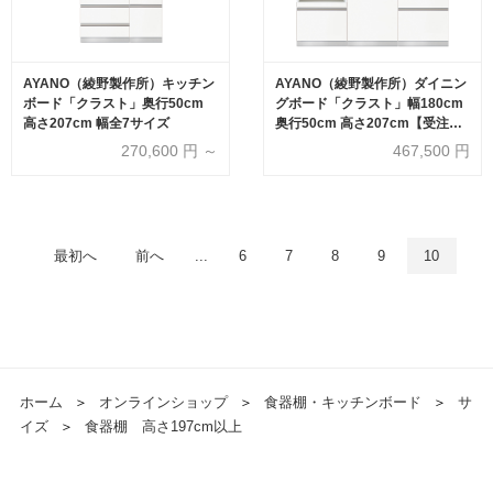
AYANO（綾野製作所）キッチン
AYANO（綾野製作所）ダイニン
ボード「クラスト」奥行50cm
グボード「クラスト」幅180cm
高さ207cm 幅全7サイズ
奥行50cm 高さ207cm【受注生
産品】
270,600
円 ～
467,500
円
最初へ
前へ
...
6
7
8
9
10
ホーム
＞
オンラインショップ
＞
食器棚・キッチンボード
＞
サ
イズ
＞
食器棚 高さ197cm以上