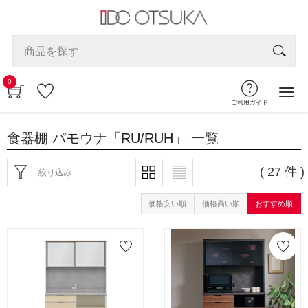
0
ご利用ガイド
食器棚 パモウナ「RU/RUH」
一覧
( 27 件 )
絞り込み
価格安い順
価格高い順
おすすめ順