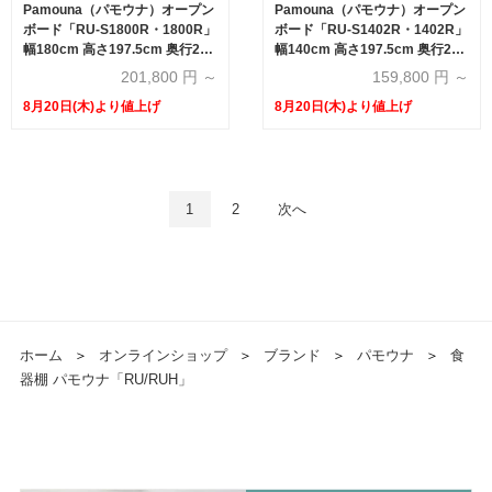
Pamouna（パモウナ）オープン
Pamouna（パモウナ）オープン
ボード「RU-S1800R・1800R」
ボード「RU-S1402R・1402R」
幅180cm 高さ197.5cm 奥行2サ
幅140cm 高さ197.5cm 奥行2サ
イズ（44.5cm・50cm）下台引
イズ（44.5cm・50cm）下台オ
201,800
円 ～
159,800
円 ～
出しタイプ 全4色
ープンタイプ 全4色
8月20日(木)より値上げ
8月20日(木)より値上げ
1
2
次へ
ホーム
＞
オンラインショップ
＞
ブランド
＞
パモウナ
＞
食
器棚 パモウナ「RU/RUH」