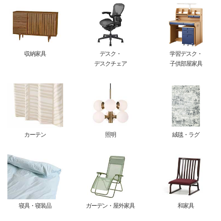
収納家具
デスク・
学習デスク・
デスクチェア
子供部屋家具
カーテン
照明
絨毯・ラグ
寝具・寝装品
ガーデン・屋外家具
和家具