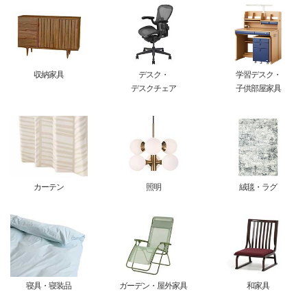
収納家具
デスク・
学習デスク・
デスクチェア
子供部屋家具
カーテン
照明
絨毯・ラグ
寝具・寝装品
ガーデン・屋外家具
和家具