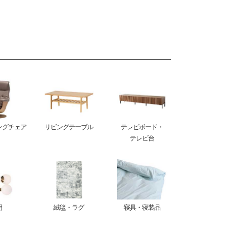
ングチェア
リビングテーブル
テレビボード・
テレビ台
明
絨毯・ラグ
寝具・寝装品