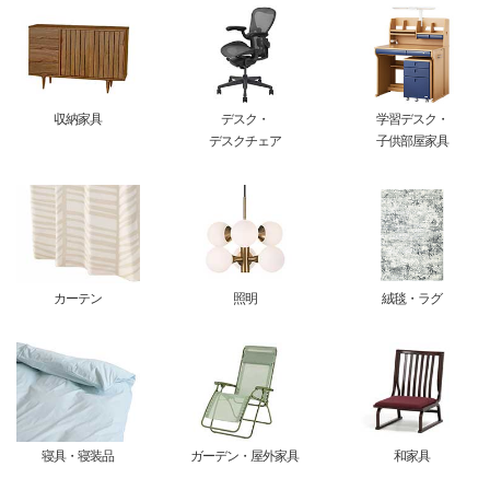
収納家具
デスク・
学習デスク・
デスクチェア
子供部屋家具
カーテン
照明
絨毯・ラグ
寝具・寝装品
ガーデン・屋外家具
和家具