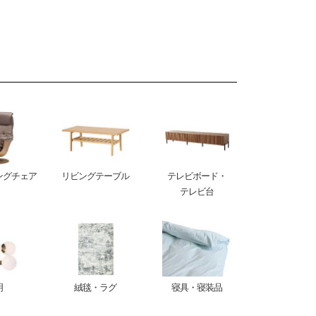
ングチェア
リビングテーブル
テレビボード・
テレビ台
明
絨毯・ラグ
寝具・寝装品