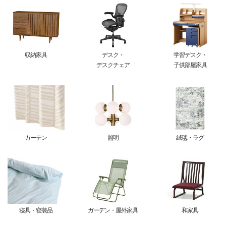
収納家具
デスク・
学習デスク・
デスクチェア
子供部屋家具
カーテン
照明
絨毯・ラグ
寝具・寝装品
ガーデン・屋外家具
和家具