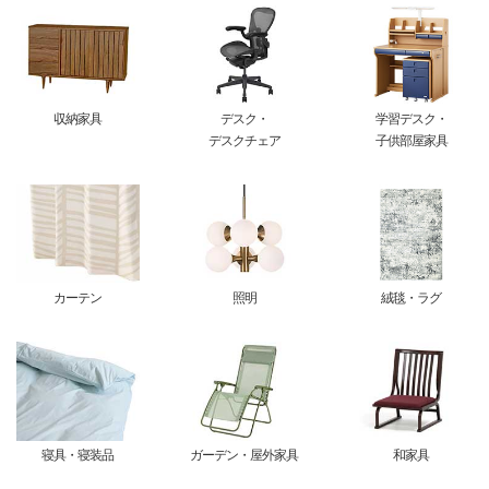
収納家具
デスク・
学習デスク・
デスクチェア
子供部屋家具
カーテン
照明
絨毯・ラグ
寝具・寝装品
ガーデン・屋外家具
和家具