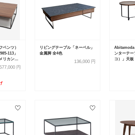
ルフベンツ）
リビングテーブル「ネーベル」
Abitam
5-113」
金属脚 全4色
ンターテー
アメリカンウ
コ）」天板
136,000
円
脚部：ブラ
577,000
円
【受注生産
げ