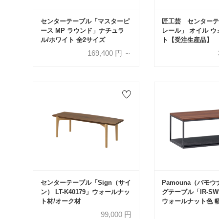
センターテーブル「マスターピ
匠工芸 センターテ
ース MP ラウンド」ナチュラ
レール」 オイル 
ル/ホワイト 全2サイズ
ト【受注生産品】
169,400
円 ～
センターテーブル「Sign（サイ
Pamouna（パモ
ン） LT-K40179」ウォールナッ
グテーブル「IR-SW
ト材/オーク材
ウォールナット色 幅
44.5cm 棚板全3色
99,000
円