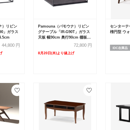
ウナ）リビン
Pamouna（パモウナ）リビン
センターテ
90」ガラス
グテーブル「IR-G90T」ガラス
楕円型 ウ
.5cm
天板 幅90cm 奥行90cm 棚板全
3色
44,800
円
72,800
円
IDC在庫品
げ
8月20日(木)より値上げ