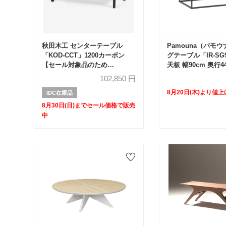
秋田木工 センターテーブル
Pamouna（パモ
「KOD-CCT」1200カーボン
グテーブル「IR-SG
【セール対象品のため
天板 幅90cm 奥行44
50%OFF】
102,850
円
8月20日(木)より値上
IDC在庫品
8月30日(日)までセール価格で販売
中