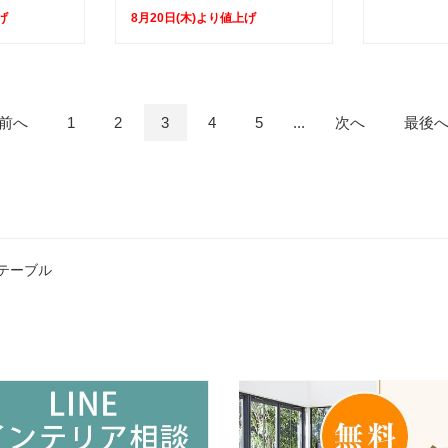
げ
8月20日(木)より値上げ
前へ
1
2
3
4
5
...
次へ
最後
テーブル