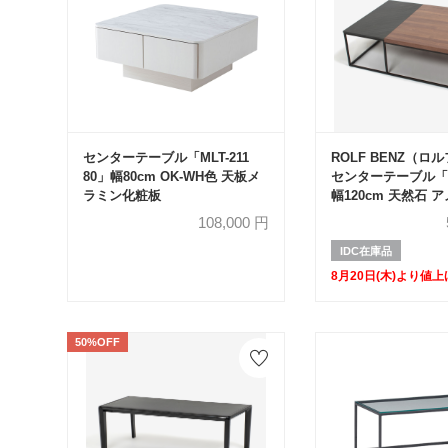
センターテーブル「MLT-211
ROLF BENZ（ロ
80」幅80cm OK-WH色 天板メ
センターテーブル「98
ラミン化粧板
幅120cm 天然石 
ォールナット材
108,000
円
IDC在庫品
8月20日(木)より値上
50%OFF