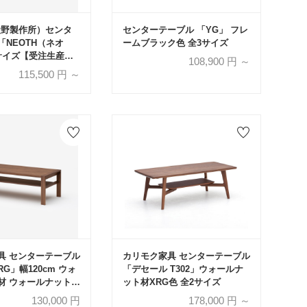
（綾野製作所）センタ
センターテーブル 「YG」 フレ
「NEOTH（ネオ
ームブラック色 全3サイズ
サイズ【受注生産
108,900
円 ～
115,500
円 ～
具 センターテーブル
カリモク家具 センターテーブル
XRG」幅120cm ウォ
「デセール T302」ウォールナ
材 ウォールナットナ
ット材XRG色 全2サイズ
130,000
円
178,000
円 ～