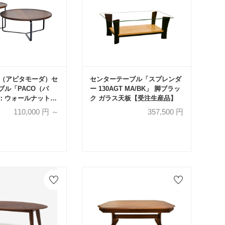
oda（アビタモーダ）セ
センターテーブル「スプレンダ
ブル「PACO（パ
ー 130AGT MA/BK」 脚ブラッ
：ウォールナット材/
ク ガラス天板【受注生産品】
ック色 全2サイズ
110,000
円 ～
357,500
円
品】