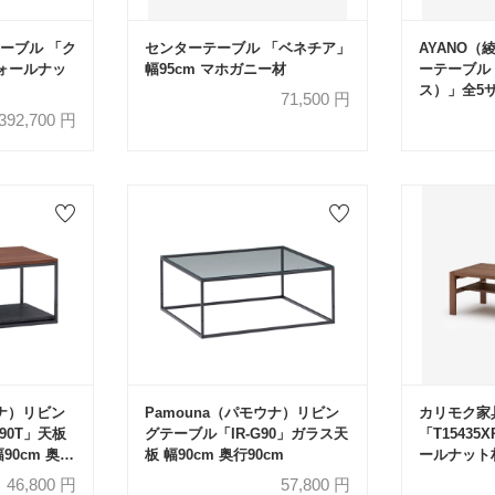
ーブル 「ク
センターテーブル 「ベネチア」
AYANO
ウォールナッ
幅95cm マホガニー材
ーテーブル
ス）」全5
71,500
円
品】
392,700
円
ウナ）リビン
Pamouna（パモウナ）リビン
カリモク家
90T」天板
グテーブル「IR-G90」ガラス天
「T15435
90cm 奥
板 幅90cm 奥行90cm
ールナット
チュラル色
46,800
円
57,800
円