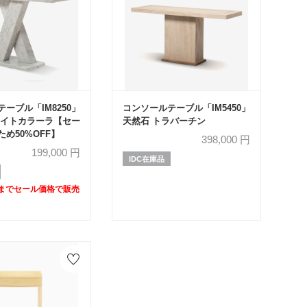
ーブル「IM8250」
コンソールテーブル「IM5450」
ワイトカラーラ【セー
天然石 トラバーチン
め50%OFF】
398,000
円
199,000
円
IDC在庫品
日)までセール価格で販売