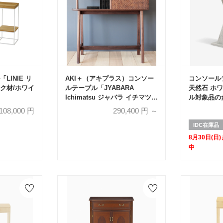
LINIE リ
AKI＋（アキプラス）コンソー
コンソールテ
ク材/ホワイ
ルテーブル「JYABARA
天然石 ホ
Ichimatsu ジャバラ イチマツ」
ル対象品のた
材質2種 / 天板・底板2仕様 / 塗
108,000
円
290,400
円 ～
装2種類【受注生産品】
IDC在庫品
8月30日(
中