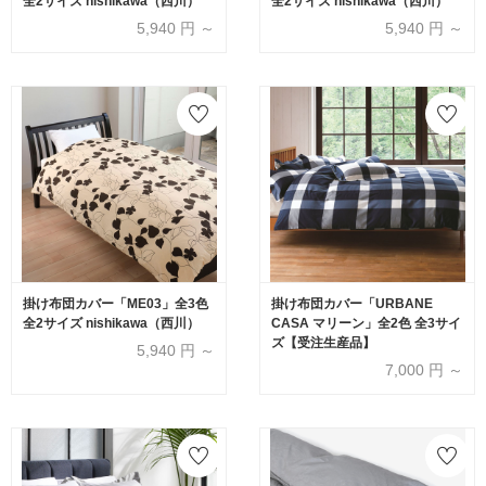
全2サイズ nishikawa（西川）
全2サイズ nishikawa（西川）
5,940
円 ～
5,940
円 ～
掛け布団カバー「ME03」全3色
掛け布団カバー「URBANE
全2サイズ nishikawa（西川）
CASA マリーン」全2色 全3サイ
ズ【受注生産品】
5,940
円 ～
7,000
円 ～