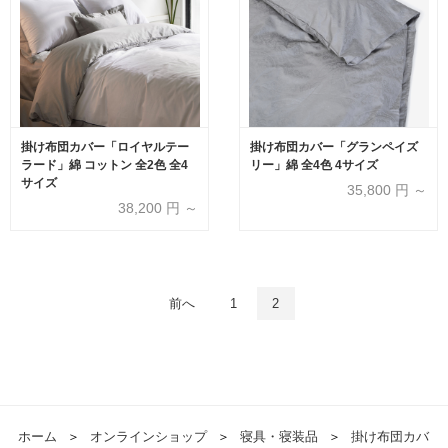
掛け布団カバー「ロイヤルテー
掛け布団カバー「グランペイズ
ラード」綿 コットン 全2色 全4
リー」綿 全4色 4サイズ
サイズ
35,800
円 ～
38,200
円 ～
前へ
1
2
ホーム
＞
オンラインショップ
＞
寝具・寝装品
＞
掛け布団カバ