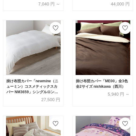
NM3654」シングルロングサイ
7,040
円 ～
44,000
円
ズ ゴールド490 nishikawa（西
川）
掛け布団カバー「newmine（ニ
掛け布団カバー「ME00」全3色
ューミン）コスメティックスカ
全2サイズ nishikawa（西川）
バー NM3659」シングルロング
5,940
円 ～
サイズ 全2色 nishikawa（西
27,500
円
川）