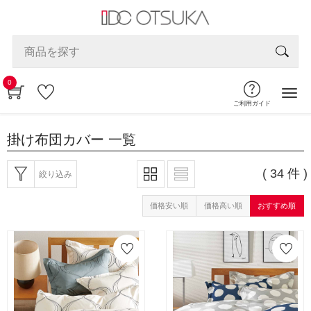
0
ご利用ガイド
掛け布団カバー
一覧
( 34 件 )
絞り込み
価格安い順
価格高い順
おすすめ順