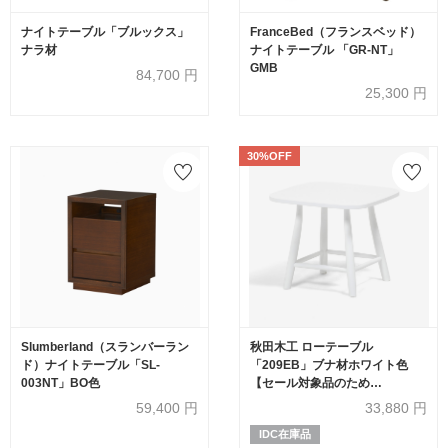
ナイトテーブル「ブルックス」
FranceBed（フランスベッド）
ナラ材
ナイトテーブル 「GR-NT」
GMB
84,700
円
25,300
円
30%OFF
Slumberland（スランバーラン
秋田木工 ローテーブル
ド）ナイトテーブル「SL-
「209EB」ブナ材ホワイト色
003NT」BO色
【セール対象品のため
30%OFF】
59,400
円
33,880
円
IDC在庫品