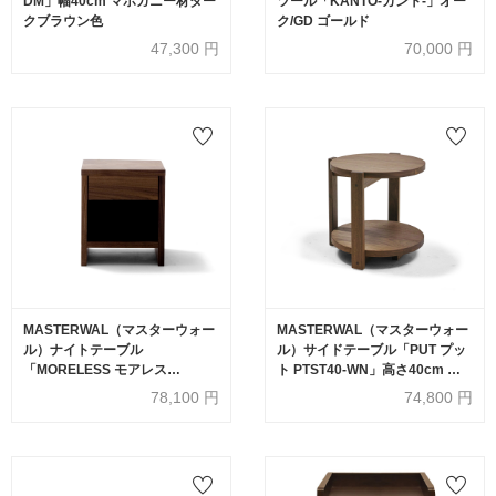
DM」幅40cm マホガニー材ダー
ツール「KANTO-カント-」オー
クブラウン色
ク/GD ゴールド
47,300
円
70,000
円
MASTERWAL（マスターウォー
MASTERWAL（マスターウォー
ル）ナイトテーブル
ル）サイドテーブル「PUT プッ
「MORELESS モアレス
ト PTST40-WN」高さ40cm ウ
MLNT40-WN」高さ40cm ウォ
ォールナット材 オイル仕上げ
78,100
円
74,800
円
ールナット材オイル仕上げ【受
【受注生産品】
注生産品】