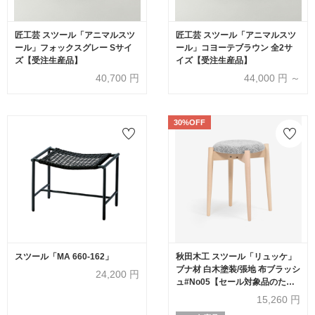
匠工芸 スツール「アニマルスツ
匠工芸 スツール「アニマルスツ
ール」フォックスグレー Sサイ
ール」コヨーテブラウン 全2サ
ズ【受注生産品】
イズ【受注生産品】
40,700
円
44,000
円 ～
30%OFF
スツール「MA 660-162」
秋田木工 スツール「リュッケ」
ブナ材 白木塗装/張地 布ブラッシ
24,200
円
ュ#No05【セール対象品のため
30%OFF】
15,260
円