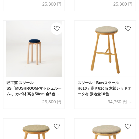
【受注生産品】
【受注生産品】
25,300
円
25,300
円
匠工芸 スツール
スツール「Bowスツール
SS「MUSHROOM-マッシュルー
H610」高さ61cm 木部レッドオ
ム-」カバ材 高さ50cm 全5色
ーク材 張地全10色
【受注生産品】
25,300
円
34,760
円 ～