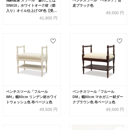
飛騨産業 スツール「森のことば
ベンチスツール「ベネチア」合
SN610」ホワイトオーク材（節
皮ブラック色
入り）オイル仕上げ OF色【受注
49,500
円
生産品】
41,800
円
ベンチスツール「フルール
ベンチスツール「フルール
WH」幅60cm リンデン材ホワイ
DM」幅60cm マホガニー材ダー
トウォッシュ色 布ベージュ色
クブラウン色 布ベージュ色
49,500
円
49,500
円