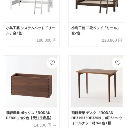
小島工芸 システムベッド「リー
小島工芸 二段ベッド「リール」
ル」全2色
全2色
198,000
円
228,800
円
飛騨産業 ボックス「RODAN
飛騨産業 デスク 「RODAN
DE801」全2色【受注生産品】
DE319U / DE320N 」幅95cm ウ
ォールナット材 WA色 / 幅
14,300
円 ～