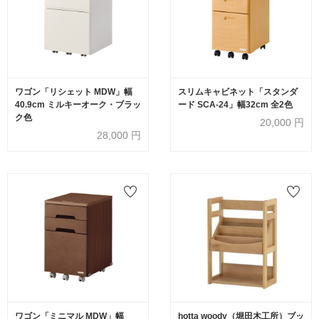
ワゴン「リシェット MDW」幅
スリムキャビネット「スタンダ
40.9cm ミルキーオーク・ブラッ
ード SCA-24」幅32cm 全2色
ク色
20,000
円
28,000
円
ワゴン「ミニマル MDW」幅
hotta woody（堀田木工所）ブッ