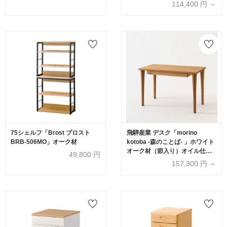
105cm ホワイトオーク材 OU色
114,400
円 ～
【受注生産品】
75シェルフ「Brost ブロスト
飛騨産業 デスク「morino
BRB-506MO」オーク材
kotoba -森のことば- 」ホワイト
オーク材（節入り）オイル仕上
49,800
円
げ OF色 幅全2サイズ（110cm・
157,300
円 ～
120cm）【受注生産品】