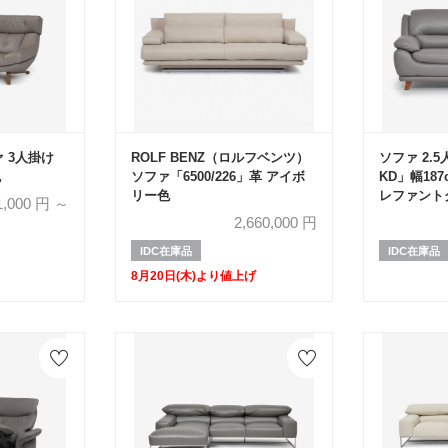
 3人掛け
ROLF BENZ（ロルフベンツ）
ソファ 2.
色
ソファ「6500/226」革 アイボ
KD」幅187c
リー色
レファント
1,000
円 ～
類
2,660,000
円
IDC在庫品
IDC在庫品
8月20日(木)より値上げ