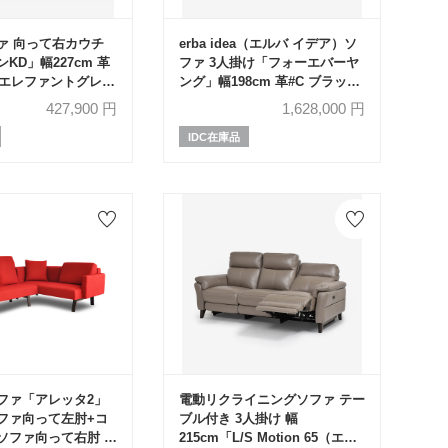
ァ 向って右カウチ
erba idea（エルバ イデア）ソ
KD」幅227cm 革
ファ 3人掛け「フォーエバーヤ
2E エレファントグレー
ング」幅198cm 革#C ブラック
種類
色
427,900
円
1,628,000
円
IDC在庫品
ファ「アレッタ2」
電動リクライニングソファ テー
ファ向って左肘+コ
ブル付き 3人掛け 幅
ソファ向って右肘 カ
215cm「L/S Motion 65（エル