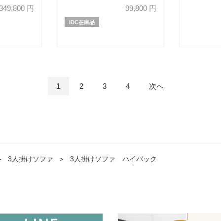
ラナイト色
バーリング仕様
349,800
円
99,800
円
レッド色 
IDC在庫品
【受注生産
1
2
3
4
次へ
＞
3人掛けソファ
＞
3人掛けソファ ハイバック