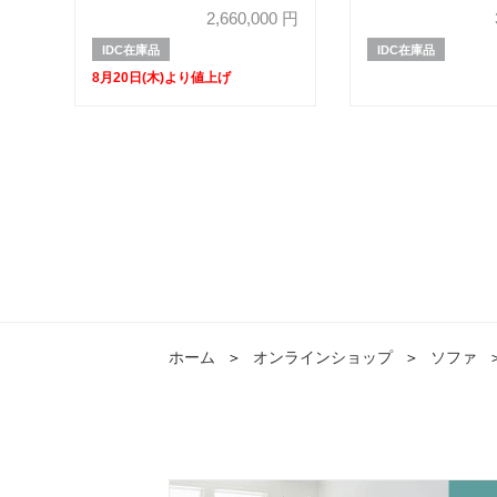
革#J/S-232E グ
2,660,000
円
IDC在庫品
IDC在庫品
8月20日(木)より値上げ
ホーム
＞
オンラインショップ
＞
ソファ