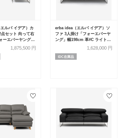
ea（エルバ イデア）カ
erba idea（エルバ イデア）ソ
2点セット 向って右
ファ 3人掛け「フォーエバーヤ
ォーエバーヤング」
ング」幅198cm 革#C ライトグ
布#SUPER ブークレ
レー色
1,875,500
円
1,628,000
円
IDC在庫品