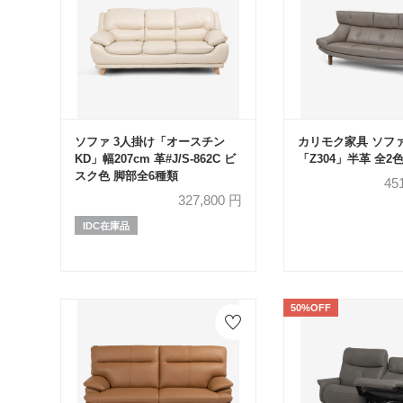
ソファ 3人掛け「オースチン
カリモク家具 ソファ
KD」幅207cm 革#J/S-862C ビ
「Z304」半革 全2
スク色 脚部全6種類
45
327,800
円
IDC在庫品
50%OFF