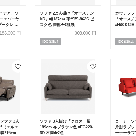
バ イデア）ソ
ソファ 2.5人掛け「オースチン
カウチソフ
ォーエバーヤ
KD」幅187cm 革#J/S-862C ビ
「オースチン
ブークレ ベ
スク色 脚部全6種類
#H/S-04
色 脚部全6
,188,000
円
308,000
円
IDC在庫品
IDC在庫品
ソファ 3人
ソファ 3人掛け「クロス」幅
コーナーソ
 65（エルエ
189cm 布ブラウン色 #FG220-
片肘ラブソ
幅215cm
6D 木脚全2色
ーナーラブ