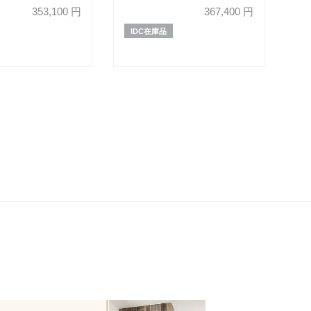
 布#eu-2/J228
エスモーション65）」革#J/S-
353,100
円
367,400
円
脚部ダークブラウン色
232E グラナイト色
品】
IDC在庫品