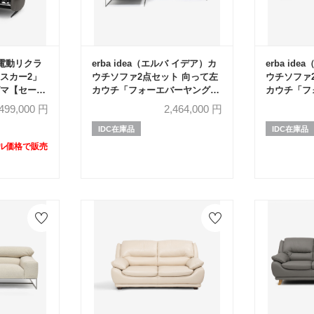
）電動リクラ
erba idea（エルバ イデア）カ
erba id
スカー2」
ウチソファ2点セット 向って左
ウチソファ
マグマ【セール
カウチ「フォーエバーヤング」
カウチ「フ
FF】
幅250cm 革#C ライトグレー色
幅250cm 
499,000
円
2,464,000
円
ベージュ色
IDC在庫品
IDC在庫品
ール価格で販売