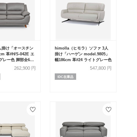
5人掛け「オースチン
himolla（ヒモラ）ソファ 3人
m 革#H/S-042E エ
掛け「ハーゲン model.9805」
グレー色 脚部全6種
幅186cm 革#24 ライトグレー色
262,900
円
547,800
円
IDC在庫品