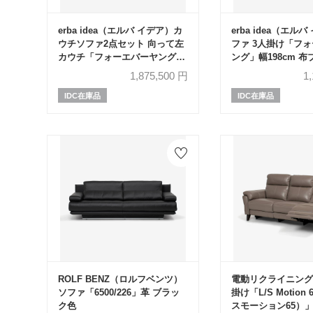
erba idea（エルバ イデア）カ
erba idea（エル
ウチソファ2点セット 向って左
ファ 3人掛け「フ
カウチ「フォーエバーヤング」
ング」幅198cm 布
幅250cm 布#SUPER ブークレ
ージュ色
1,875,500
円
1
ベージュ色
IDC在庫品
IDC在庫品
ROLF BENZ（ロルフベンツ）
電動リクライニング
ソファ「6500/226」革 ブラッ
掛け「L/S Motion
ク色
スモーション65）」