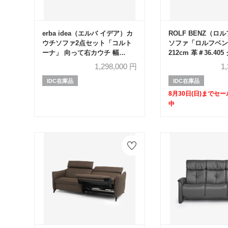
erba idea（エルバ イデア）カ
ROLF BENZ（ロ
ウチソファ2点セット「コルト
ソファ「ロルフベン
ーナ」 向って右カウチ 幅
212cm 革＃36.40
250cm 布ライトグレー色
レー色【セール対象
1,298,000
円
1
FAVOLA600
50%OFF】
IDC在庫品
IDC在庫品
8月30日(日)までセ
中