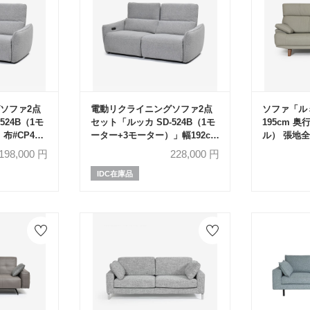
ソファ2点
電動リクライニングソファ2点
ソファ「ルミ
524B（1モ
セット「ルッカ SD-524B（1モ
195cm 奥
布#CP430-
ーター+3モーター）」幅192cm
ル） 張地全
布#CP430-3 グレー色
生産品】
198,000
円
228,000
円
IDC在庫品