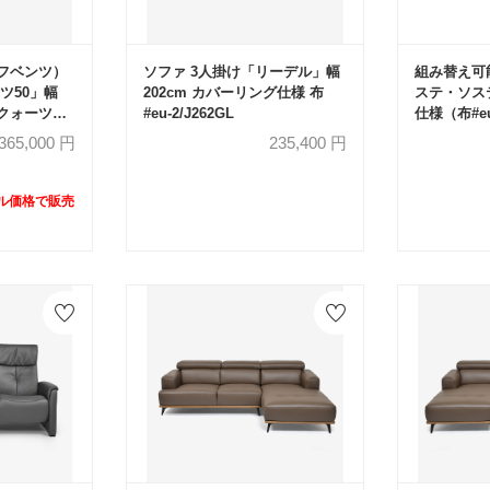
ルフベンツ）
ソファ 3人掛け「リーデル」幅
組み替え可
ツ50」幅
202cm カバーリング仕様 布
ステ・ソス
5 クォーツグ
#eu-2/J262GL
仕様（布#eu
品のため
ョン2個付き
,365,000
円
235,400
円
イプ【受注
ール価格で販売