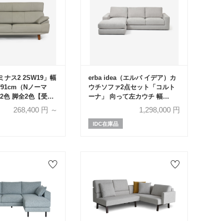
ナス2 2SW19」幅
erba idea（エルバ イデア）カ
行91cm（Nノーマ
ウチソファ2点セット「コルト
2色 脚全2色【受注
ーナ」 向って左カウチ 幅
250cm 布ライトグレー色
268,400
円 ～
1,298,000
円
FAVOLA600
IDC在庫品