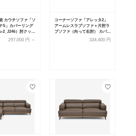
能 カウチソファ「ソ
コーナーソファ「アレッタ2」
テS」カバーリング
アームレスラブソファ＋片肘ラ
-2_J246）肘クッシ
ブソファ（向って右肘） カバー
 全2サイズ 脚全3タ
リング仕様 布#eu-2/J241LGL
297,000
円 ～
334,400
円
生産品】
ライトグレー色 脚部ダークブラ
ウン色