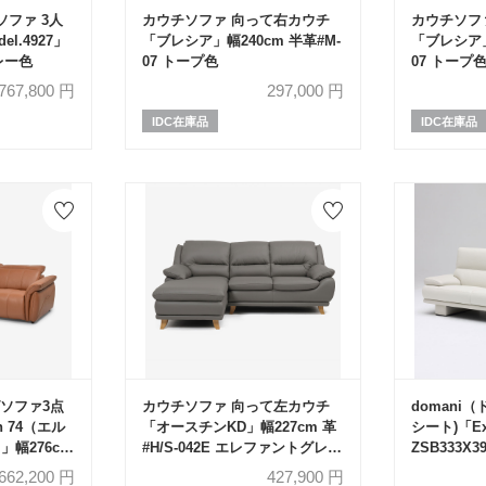
ソファ 3人
カウチソファ 向って右カウチ
カウチソフ
l.4927」
「ブレシア」幅240cm 半革#M-
「ブレシア」
グレー色
07 トープ色
07 トープ
767,800
円
297,000
円
IDC在庫品
IDC在庫品
ソファ3点
カウチソファ 向って左カウチ
domani
n 74（エル
「オースチンKD」幅227cm 革
シート)「Exc
」幅276cm
#H/S-042E エレファントグレー
ZSB333X
カンブラウン色
色 脚部全6種類
L40ヴィ
662,200
円
427,900
円