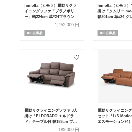
himolla（ヒモラ）電動リクラ
himolla（ヒモラ）
イニングソファ「プラノポリ
掛け「クムリー mode
ー」幅224cm 革#24ブラウン
幅201cm 革#24 
1,452,000
円
IDC在庫品
IDC在庫品
電動リクライニングソファ 3人
電動リクライニング
掛け「ELDORADO エルドラ
セット「L/S Motio
ド」テーブル付 幅188cm プラ
エスモーション74）
イムレザーテックス＃PLT112
革#H/S-334E ペ
189,000
円