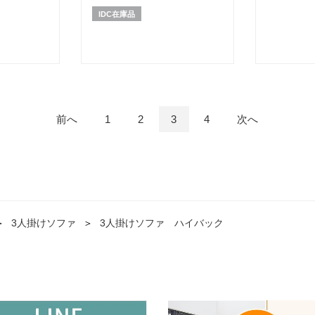
産品】
IDC在庫品
前へ
1
2
3
4
次へ
＞
3人掛けソファ
＞
3人掛けソファ ハイバック