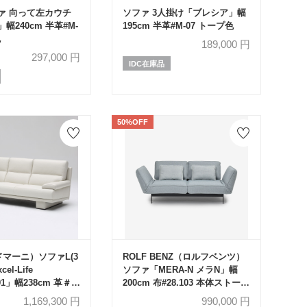
ァ 向って左カウチ
ソファ 3人掛け「ブレシア」幅
幅240cm 半革#M-
195cm 半革#M-07 トープ色
色
189,000
円
297,000
円
IDC在庫品
50%OFF
（ドマーニ）ソファL(3
ROLF BENZ（ロルフベンツ）
el-Life
ソファ「MERA-N メラN」幅
391」幅238cm 革＃
200cm 布#28.103 本体ストーン
ーゴホワイト【受注生
グレー色 ※クッション2個付
1,169,300
円
990,000
円