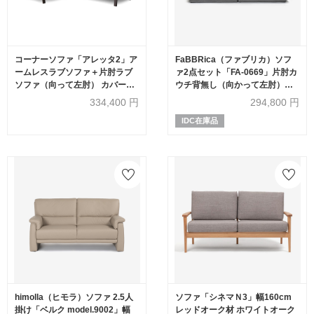
コーナーソファ「アレッタ2」ア
FaBBRica（ファブリカ）ソフ
ームレスラブソファ＋片肘ラブ
ァ2点セット「FA-0669」片肘カ
ソファ（向って左肘） カバーリ
ウチ背無し（向かって左肘）＋
ング仕様 布#eu-2/J241LGL ライ
片肘カウチ背無し（向かって右
334,400
円
294,800
円
トグレー色 脚部ダークブラウン
肘）布#FA-2 FAB-VIS-451 アッ
IDC在庫品
色
シュ色
himolla（ヒモラ）ソファ 2.5人
ソファ「シネマＮ3」幅160cm
掛け「ベルク model.9002」幅
レッドオーク材 ホワイトオーク