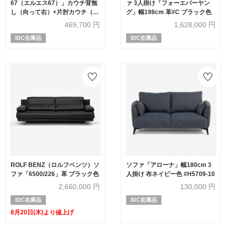
67（エルエス67）」カウチ背無
ァ 3人掛け「フォーエバーヤン
し（向って右）+片肘カウチ（向
グ」幅198cm 革#C ブラック色
って左） 革フロスト色 #J-156E
469,700
円
1,628,000
円
IDC在庫品
IDC在庫品
ROLF BENZ（ロルフベンツ）ソ
ソファ「アローナ」幅180cm 3
ファ「6500/226」革 ブラック色
人掛け 布ネイビー色 #H5709-10
2,660,000
円
130,000
円
IDC在庫品
IDC在庫品
8月20日(木)より値上げ