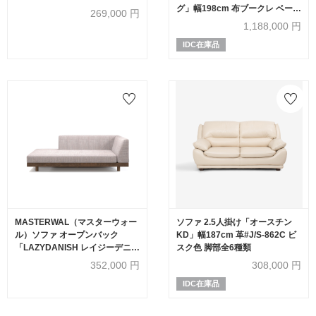
グ」幅198cm 布ブークレ ベージ
269,000
円
ュ色
1,188,000
円
IDC在庫品
MASTERWAL（マスターウォー
ソファ 2.5人掛け「オースチン
ル）ソファ オープンバック
KD」幅187cm 革#J/S-862C ビ
「LAZYDANISH レイジーデニッ
スク色 脚部全6種類
シュ LZSO-OB180-L-WN」幅
352,000
円
308,000
円
180cm 布#5 JODY 03-3ペール
IDC在庫品
モーブ 木部ウォールナット材オ
イル仕上げ【受注生産品】