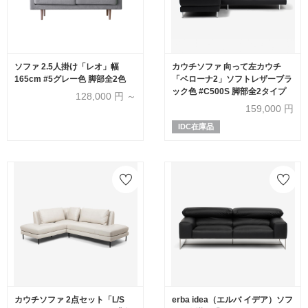
ソファ 2.5人掛け「レオ」幅
カウチソファ 向って左カウチ
165cm #5グレー色 脚部全2色
「ベローナ2」ソフトレザーブラ
ック色 #C500S 脚部全2タイプ
128,000
円 ～
159,000
円
IDC在庫品
カウチソファ 2点セット「L/S
erba idea（エルバ イデア）ソフ