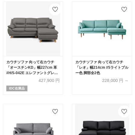
カウチソファ 向って右カウチ
カウチソファ 向って右カウチ
「オースチンKD」幅227cm 革
「レオ」幅214cm #5ライトブル
#H/S-042E エレファントグレー
ー色 脚部全2色
色 脚部全6種類
427,900
円
228,000
円 ～
IDC在庫品