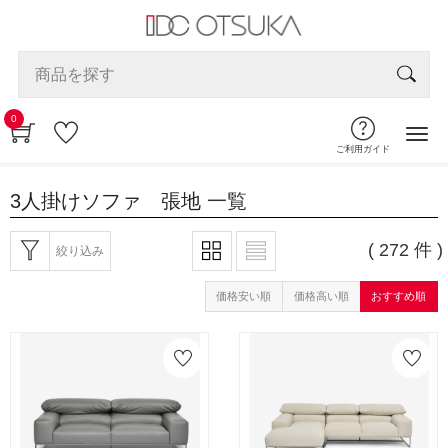
0
ご利用ガイド
3人掛けソファ 張地
一覧
( 272 件 )
絞り込み
価格安い順
価格高い順
おすすめ順