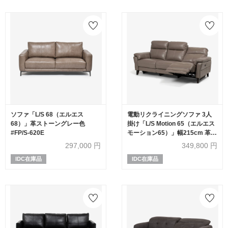
ソファ「L/S 68（エルエス
電動リクライニングソファ 3人
68）」革ストーングレー色
掛け「L/S Motion 65（エルエス
#FP/S-620E
モーション65）」幅215cm 革
#J/S-232E グラナイト色
297,000
円
349,800
円
IDC在庫品
IDC在庫品