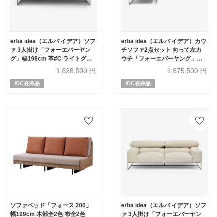
erba idea（エルバ イデア）ソフ
erba idea（エルバ イデア）カウ
ァ 3人掛け「フォーエバーヤン
チソファ2点セット 向って左カ
グ」幅198cm 革#C ライトグレ
ウチ「フォーエバーヤング」幅
ー色
250cm 布#SUPER ブークレ ベ
1,628,000
円
1,875,500
円
ージュ色
IDC在庫品
IDC在庫品
ソファベッド「フォース 200」
erba idea（エルバ イデア）ソフ
幅199cm 木部全2色 布全2色
ァ 3人掛け「フォーエバーヤン