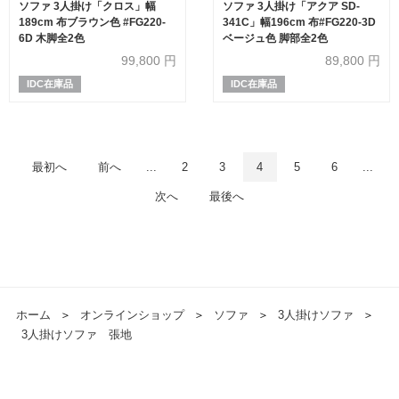
ソファ 3人掛け「クロス」幅
ソファ 3人掛け「アクア SD-
189cm 布ブラウン色 #FG220-
341C」幅196cm 布#FG220-3D
6D 木脚全2色
ベージュ色 脚部全2色
99,800
円
89,800
円
IDC在庫品
IDC在庫品
最初へ
前へ
...
2
3
4
5
6
...
次へ
最後へ
ホーム
＞
オンラインショップ
＞
ソファ
＞
3人掛けソファ
＞
3人掛けソファ 張地