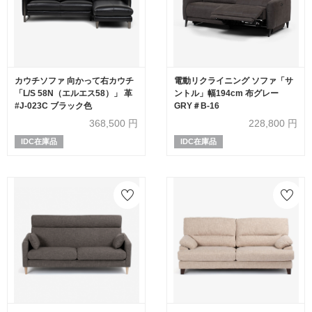
カウチソファ 向かって右カウチ
電動リクライニング ソファ「サ
「L/S 58N（エルエス58）」 革
ントル」幅194cm 布グレー
#J-023C ブラック色
GRY＃B-16
368,500
円
228,800
円
IDC在庫品
IDC在庫品