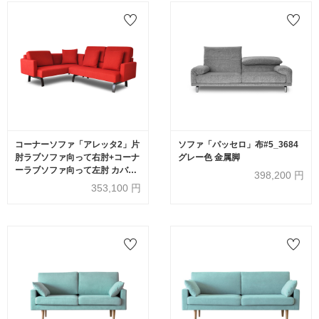
コーナーソファ「アレッタ2」片
ソファ「パッセロ」布#5_3684
肘ラブソファ向って右肘+コーナ
グレー色 金属脚
ーラブソファ向って左肘 カバー
398,200
円
リング仕様 布#eu-2/J228 レッド
353,100
円
色 脚部ダークブラウン色【受注
生産品】