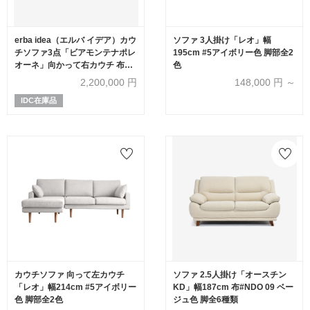
erba idea（エルバ イデア）カウ
ソファ 3人掛け「レオ」幅
チソファ3点「ビアモンテナポレ
195cm #5アイボリー色 脚部全2
オーネ」向かって右カウチ 布ホ
色
ワイト FUNKY01
2,200,000
円
148,000
円 ～
IDC在庫品
カウチソファ 向って左カウチ
ソファ 2.5人掛け「オースチン
「レオ」幅214cm #5アイボリー
KD」幅187cm 布#NDO 09 ベー
色 脚部全2色
ジュ色 脚全6種類