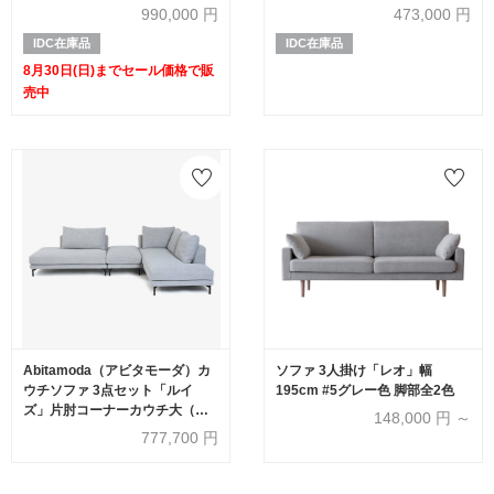
イトグレー色 ※クッション2個
色
990,000
円
473,000
円
付【セール対象品のため
IDC在庫品
IDC在庫品
50%OFF】
8月30日(日)までセール価格で販
売中
Abitamoda（アビタモーダ）カ
ソファ 3人掛け「レオ」幅
ウチソファ 3点セット「ルイ
195cm #5グレー色 脚部全2色
ズ」片肘コーナーカウチ大（向
148,000
円 ～
かって右）+スツール+カウチ背
777,700
円
無小（向かって左）カバーリン
グ仕様 #6_6101 金属脚全2色
【受注生産品】