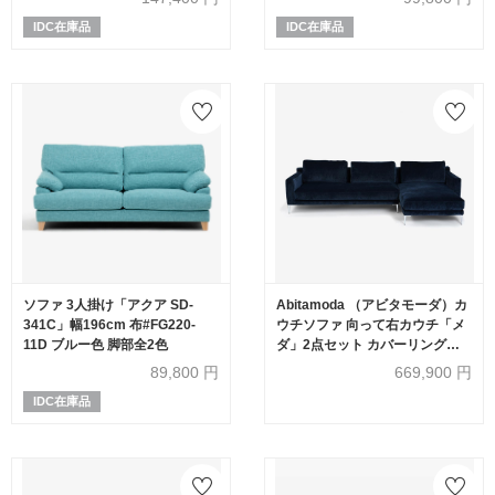
IDC在庫品
IDC在庫品
ソファ 3人掛け「アクア SD-
Abitamoda （アビタモーダ）カ
341C」幅196cm 布#FG220-
ウチソファ 向って右カウチ「メ
11D ブルー色 脚部全2色
ダ」2点セット カバーリング仕
様 #4_4363 金属脚全2色【受注
89,800
円
669,900
円
生産品】
IDC在庫品