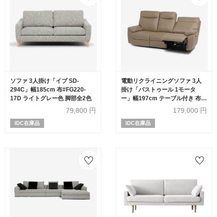
ソファ 3人掛け「イブ SD-
電動リクライニングソファ 3人
294C」幅185cm 布#FG220-
掛け「パストゥール 1モータ
17D ライトグレー色 脚部全2色
ー」幅197cm テーブル付き 布
#KR02 ベージュ
79,800
円
179,000
円
IDC在庫品
IDC在庫品