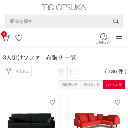
0
ご利用ガイド
3人掛けソファ 布張り
一覧
( 136 件 )
絞り込み
価格安い順
価格高い順
おすすめ順