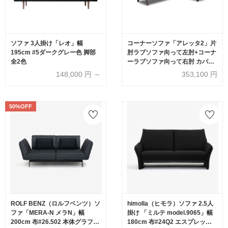
ソファ 3人掛け「レオ」幅
コーナーソファ「アレッタ2」片
195cm #5ダークグレー色 脚部
肘ラブソファ向って左肘+コーナ
全2色
ーラブソファ向って右肘 カバー
リング仕様 布#eu-2/J228 レッド
148,000
円 ～
353,100
円
色 脚部ダークブラウン色【受注
生産品】
50%OFF
ROLF BENZ（ロルフベンツ）ソ
himolla（ヒモラ）ソファ 2.5人
ファ「MERA-N メラN」幅
掛け 「ミルテ model.9065」幅
200cm 布#26.502 本体グラファ
180cm 布#24Q2 エスプレッソ