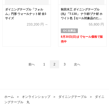
ダイニングテーブル「フォル
秋田木工 ダイニングテーブル
ム」円形 ウォールナット材 全3
(丸) 「T-130」 ナラ材/ブナ材 ホ
サイズ
ワイト色【セール対象品のため
40%OFF】
233,200
円 ～
55,800
円
IDC在庫品
8月30日(日)までセール価格で販
売中
前へ
1
2
3
次へ
ホーム
＞
オンラインショップ
＞
ダイニングテーブル
＞
ダイニ
ングテーブル 丸