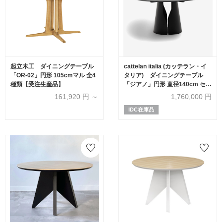
起立木工 ダイニングテーブル
cattelan italia (カッテラン・イ
「OR-02」円形 105cmマル 全4
タリア) ダイニングテーブル
種類【受注生産品】
「ジアノ」円形 直径140cm セラ
ミック材 ポルトロ色
161,920
円 ～
1,760,000
円
IDC在庫品