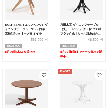
ROLF BENZ（ロルフベンツ）ダ
秋田木工 ダイニングテーブル
イニングテーブル「965」円形
（丸）「T-130」 ナラ材/ブナ材
直径110cm オーク材 オイル
ブラック色【セール対象品のた
め50%OFF】
561,000
円
46,500
円
IDC在庫品
IDC在庫品
8月20日(木)より値上げ
8月30日(日)までセール価格で販
売中
40%OFF