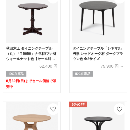
秋田木工 ダイニングテーブル
ダイニングテーブル「シネマ3」
（丸）「T-5650」ナラ材/ブナ材
円形 レッドオーク材 ダークブラ
ウォールナット色【セール対象
ウン色 全2サイズ
品のため40%OFF】
62,400
円
75,900
円 ～
IDC在庫品
IDC在庫品
8月30日(日)までセール価格で販
売中
50%OFF