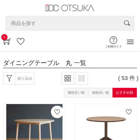
0
ご利用ガイド
ダイニングテーブル 丸
一覧
( 53 件 )
絞り込み
価格安い順
価格高い順
おすすめ順