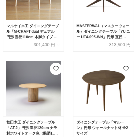
マルケイ木工 ダイニングテーブ
MASTERWAL（マスターウォー
ル「M-CRAFT dual デュアル」
ル）ダイニングテーブル「YU ユ
円形 直径110cm 木脚タイプ 全3
ー UT4-095-WN」円形 直径
色【受注生産品】
95cm ウォールナット材オイル
301,400
円 ～
313,500
円
仕上げ【受注生産品】
秋田木工 ダイニングテーブル
ダイニングテーブル「マルー
「AT-2」円形 直径120cm ナラ
ン」円形 ウォールナット材 全2
材ホワイトオーク色（艶消し）
サイズ