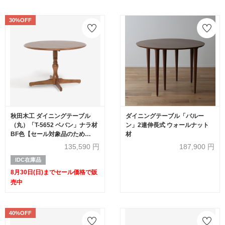
30%OFF
秋田木工 ダイニングテーブル
ダイニングテーブル「バルー
（丸）「T-5652 ベバン」ナラ材
ン」2連伸長式 ウォールナット
BF色【セール対象品のため
材
30%OFF】
135,590
円
187,900
円
IDC在庫品
8月30日(日)までセール価格で販
売中
40%OFF