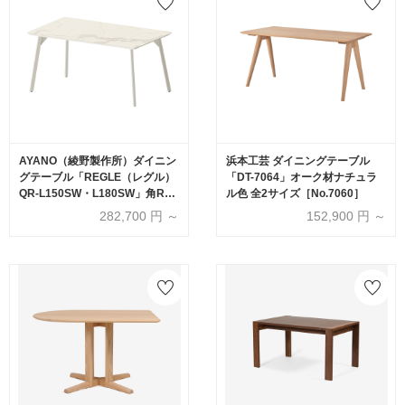
AYANO（綾野製作所）ダイニン
浜本工芸 ダイニングテーブル
グテーブル「REGLE（レグル）
「DT-7064」オーク材ナチュラ
QR-L150SW・L180SW」角R天
ル色 全2サイズ［No.7060］
板タイプ セラミック天板：カル
282,700
円 ～
152,900
円 ～
カッタ色 スリムライン脚 ：ホワ
イト色 全2サイズ