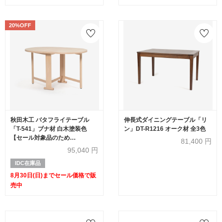
20%OFF
秋田木工 バタフライテーブル
伸長式ダイニングテーブル「リ
「T-541」ブナ材 白木塗装色
ン」DT-R1216 オーク材 全3色
【セール対象品のため
81,400
円
20%OFF】
95,040
円
IDC在庫品
8月30日(日)までセール価格で販
売中