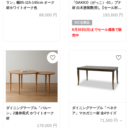
ラン」幅85-115-145cm オーク
「GAKKO（がっこ）-01」ブナ
材ホワイトオーク色
材 白木塗装艶消し【セール対象
品のため20%OFF】
88,000
円
193,600
円
IDC在庫品
8月30日(日)までセール価格で販
売中
ダイニングテーブル「バルー
ダイニングテーブル「ベネチ
ン」2連伸長式 ホワイトオーク
ア」マホガニー材 全4サイズ
材
71,500
円 ～
178,000
円