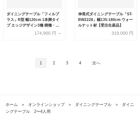
ダイニングテーブル「フィルプ
伸長式ダイニングテーブル「ST-
ラス」R型 幅120cm 1本脚タイ
BW2228」幅135-180cm ウォー
プ エッジデザイン3種 樹種・塗
ルナット材【受注生産品】
装色5種【受注生産品】
174,900
円 ～
319,000
円
1
2
3
4
次へ
ホーム
＞
オンラインショップ
＞
ダイニングテーブル
＞
ダイニ
ングテーブル 2〜4人用