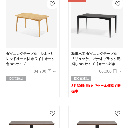
ダイニングテーブル「シネマ3」
秋田木工 ダイニングテーブル
レッドオーク材 ホワイトオーク
「リュッケ」ブナ材 ブラック艶
色 全3サイズ
消し 全2サイズ【セール対象品
のため40%OFF】
84,700
円 ～
66,000
円 ～
IDC在庫品
IDC在庫品
8月30日(日)までセール価格で販
売中