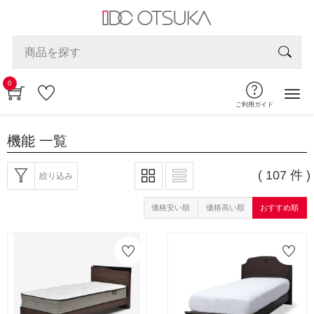
0
ご利用ガイド
機能
一覧
( 107 件 )
絞り込み
価格安い順
価格高い順
おすすめ順