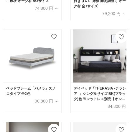
こ床板 オーク材 全3サイズ
付き すのこ床板 脚高調整可 オー
ク材 全3サイズ
74,800
円 ～
79,200
円 ～
ベッドフレーム「パメラ」スノ
デイベッド「THERASIA -テラシ
コタイプ 全2色
ア- 」シングルサイズ BK(ブラッ
ク)色 ※マットレス別売【オンラ
96,800
円 ～
インショップ限定品】
84,800
円