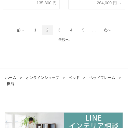
付き 高強度すのこ床板 シングル
全2サイズ 全3色
135,300
円
264,000
円 ～
サイズ 全3色
前へ
1
2
3
4
5
...
次へ
最後へ
ホーム
＞
オンラインショップ
＞
ベッド
＞
ベッドフレーム
＞
機能