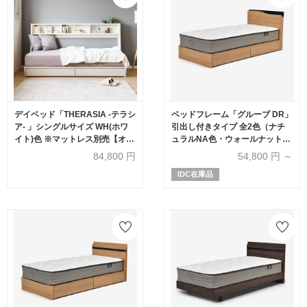
デイベッド「THERASIA -テラシ
ベッドフレーム「グルーブ DR」
ア- 」シングルサイズ WH(ホワ
引出し付きタイプ 全2色（ナチ
イト)色 ※マットレス別売【オン
ュラルNA色・ウォールナットグ
ラインショップ限定品】
レーWNG色）全5サイズ
84,800
円
54,800
円 ～
IDC在庫品