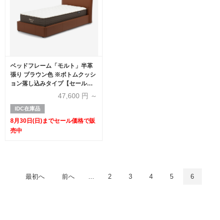
ベッドフレーム「モルト」半革
張り ブラウン色 ※ボトムクッシ
ョン落し込みタイプ【セール対
象品のため60%OFF】
47,600
円 ～
IDC在庫品
8月30日(日)までセール価格で販
売中
最初へ
前へ
...
2
3
4
5
6