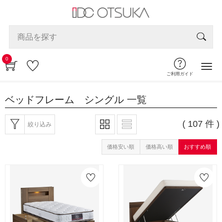
0
ご利用ガイド
ベッドフレーム シングル
一覧
( 107 件 )
絞り込み
価格安い順
価格高い順
おすすめ順