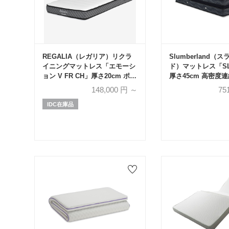
REGALIA（レガリア）リクラ
Slumberland（
イニングマットレス「エモーシ
ド）マットレス「SL-
ョン V FR CH」厚さ20cm ポケ
厚さ45cm 高密度
ットコイル 全2サイズ
グ 全5サイズ【受
148,000
円 ～
75
IDC在庫品