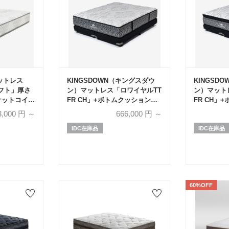
マットレス
KINGSDOWN（キングスダウ
KINGSD
ソフト」厚さ
ン）マットレス「ロワイヤルTT
ン）マット
ポケットコイル
FR CH」+ボトムクッション
FR CH」
「ザ・レガリアV FR PO CH ハ
「ザ・レガリア
3,000
円 ～
666,000
円 ～
イ」ポケットコイル 全6サイズ
イ」ポケッ
【マットレス+ボトムのセッ
IDC在庫品
【マットレ
IDC在庫品
ト】
ト】
60%OFF