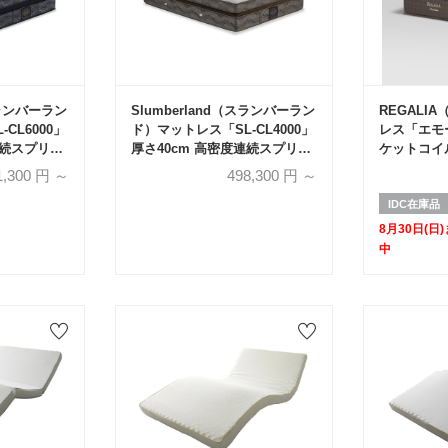
スランバーラン
Slumberland（スランバーラン
REGALI
CL6000」
ド）マットレス「SL-CL4000」
レス「エモー
連続スプリン
厚さ40cm 高密度連続スプリン
ケットコイ
注生産品】
グ 全5サイズ【受注生産品】
【セール対
1,300
円 ～
498,300
円 ～
60%OFF】
IDC在庫品
8月30日(
中