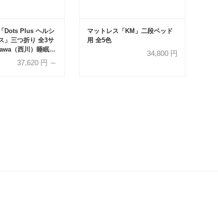
ots Plus ヘルシ
マットレス「KM」二段ベッド
ス」三つ折り 全3サ
用 全5色
ikawa（西川）睡眠
34,800
円
37,620
円 ～