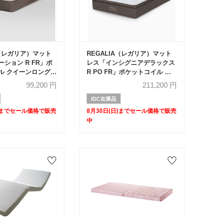
A（レガリア）マット
REGALIA（レガリア）マット
ション R FR」ポ
レス「インシグニアデラックス
ル クイーンロング
R PO FR」ポケットコイル イ
象品のため
ースタンキングサイズ【セール
99,200
円
211,200
円
対象品のため60%OFF】
IDC在庫品
日)までセール価格で販売
8月30日(日)までセール価格で販売
中