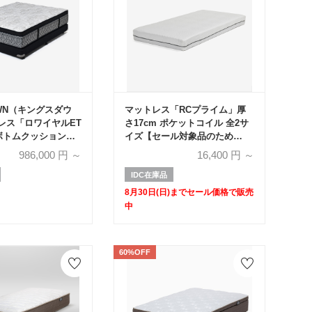
OWN（キングスダウ
マットレス「RCプライム」厚
レス「ロワイヤルET
さ17cm ポケットコイル 全2サ
+ボトムクッション
イズ【セール対象品のため
V FR PO CH ハ
50%OFF】
986,000
円 ～
16,400
円 ～
トコイル 全6サイズ
ス+ボトムのセッ
IDC在庫品
8月30日(日)までセール価格で販売
中
60%OFF