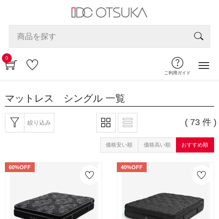
0
ご利用ガイド
マットレス シングル
一覧
( 73 件 )
絞り込み
価格安い順
価格高い順
おすすめ順
60%OFF
40%OFF