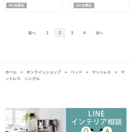
ハイ」全5サイズ【マットレス
イル 全5サイズ【マットレス+ボ
IDC在庫品
IDC在庫品
+ボトムのセット】
トムのセット】
前へ
1
2
3
4
次へ
ホーム
＞
オンラインショップ
＞
ベッド
＞
マットレス
＞
マ
ットレス シングル