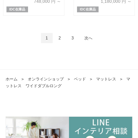
748,000
円 ～
1,180,000
円 ～
IDC在庫品
IDC在庫品
1
2
3
次へ
ホーム
＞
オンラインショップ
＞
ベッド
＞
マットレス
＞
マ
ットレス ワイドダブルロング