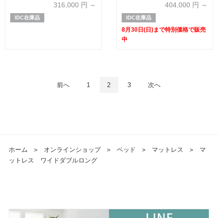
ルドV FR PO ハイ」ポケットコ
ガリアゴールドV FR PO ハイ」
316,000
円 ～
404,000
円 ～
イル 全6サイズ【マットレス+ボ
ポケットコイル 全6サイズ【マ
IDC在庫品
IDC在庫品
トムのセット】
ットレス+ボトムのセット】【有
明ショールーム30周年記念特別
8月30日(日)まで特別価格で販売
価格】
中
前へ
1
2
3
次へ
ホーム
＞
オンラインショップ
＞
ベッド
＞
マットレス
＞
マ
ットレス ワイドダブルロング