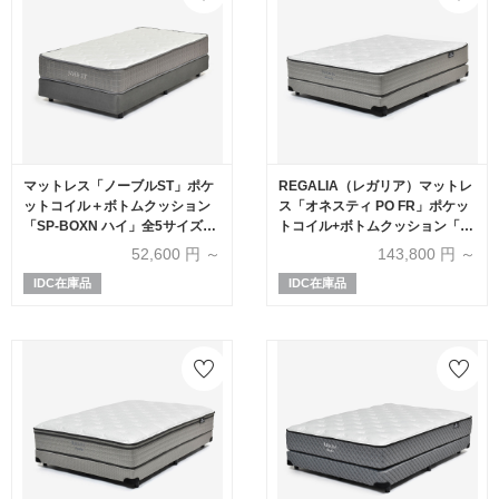
マットレス「ノーブルST」ポケ
REGALIA（レガリア）マットレ
ットコイル＋ボトムクッション
ス「オネスティ PO FR」ポケッ
「SP-BOXN ハイ」全5サイズ
トコイル+ボトムクッション「レ
【マットレス+ボトムのセット】
ガリアスタンダード BN FR ハ
52,600
円 ～
143,800
円 ～
イ」全5サイズ【マットレス+ボ
IDC在庫品
IDC在庫品
トムのセット】