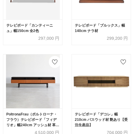
テレビボード「カンティーニ
テレビボード「ブルックス」幅
ュ」幅150cm 全2色
140cm ナラ材
297,000
円
299,200
円
PoltronaFrau（ポルトローナ・
テレビボード「デコレ」幅
フラウ）テレビボード「フィデ
210cm バスウッド材 艶あり【受
リオ」幅240cm アッシュ材 革キ
注生産品】
ャメル色
4,510,000
円
704,000
円