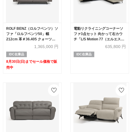
ROLF BENZ（ロルフベンツ）ソ
電動リクライニングコーナーソ
ファ「ロルフベンツ50」幅
ファ3点セット 向かって右カウ
212cm 革＃36.405 クォーツグ
チ「L/S Motion 77（エルエスモ
レー色【セール対象品のため
ーション77）」幅275cm 革
1,365,000
円
635,800
円
50%OFF】
#J/S-041E オイスターグレー色
IDC在庫品
IDC在庫品
8月30日(日)までセール価格で販
売中