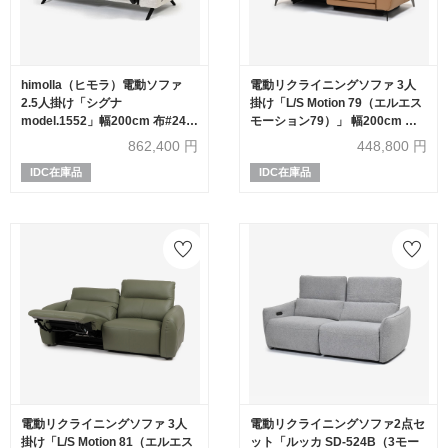
himolla（ヒモラ）電動ソファ
電動リクライニングソファ 3人
2.5人掛け「シグナ
掛け「L/S Motion 79（エルエス
model.1552」幅200cm 布#24オ
モーション79）」 幅200cm 革
フ
#J-RY/S-674E キャメル色
862,400
円
448,800
円
IDC在庫品
IDC在庫品
電動リクライニングソファ 3人
電動リクライニングソファ2点セ
掛け「L/S Motion 81（エルエス
ット「ルッカ SD-524B（3モー