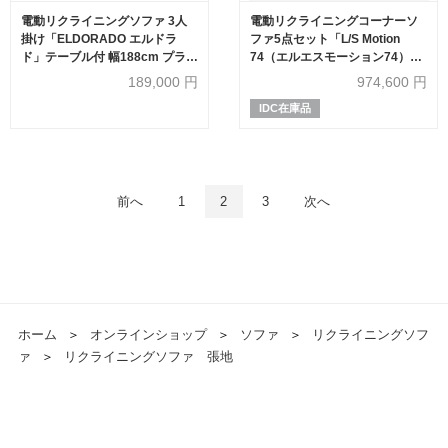
電動リクライニングソファ 3人
電動リクライニングコーナーソ
掛け「ELDORADO エルドラ
ファ5点セット「L/S Motion
ド」テーブル付 幅188cm プライ
74（エルエスモーション74）」
ムレザーテックス＃PLT112 ヨー
ユニットテーブル付 幅329cm 革
189,000
円
974,600
円
ロピアングレー色
#H/S-334E ペカンブラウン色
IDC在庫品
前へ
1
2
3
次へ
ホーム
＞
オンラインショップ
＞
ソファ
＞
リクライニングソフ
ァ
＞
リクライニングソファ 張地