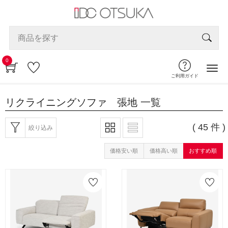
0
ご利用ガイド
リクライニングソファ 張地
一覧
( 45 件 )
絞り込み
価格安い順
価格高い順
おすすめ順