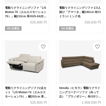
電動リクライニングソファ「L/S
電動リクライニングソファ 2.5人
Motion 76（エルエスモーション
掛け「アマータ」幅190cm 布#3
76）」幅210cm 革#H/S-042E
ミラン/ ミンク色
エレファントグレー色
525,800
円
258,500
円
IDC在庫品
IDC在庫品
電動リクライニングソファ2点セ
himolla（ヒモラ）電動リクライ
ット「L/S Motion 74（エルエス
ニングコーナーソファ（向って
モーション74）」幅202cm 革
左）「プラノポリー」布#20ツン
#H/S-521E フロスト色
ドラ
525,800
円
1,958,000
円