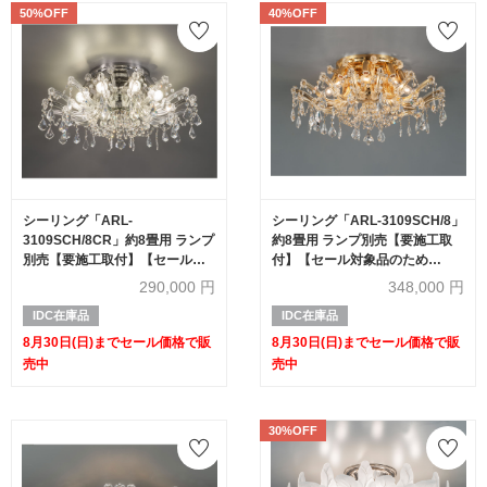
50%OFF
40%OFF
シーリング「ARL-
シーリング「ARL-3109SCH/8」
3109SCH/8CR」約8畳用 ランプ
約8畳用 ランプ別売【要施工取
別売【要施工取付】【セール対
付】【セール対象品のため
象品のため50%OFF】
40%OFF】
290,000
円
348,000
円
IDC在庫品
IDC在庫品
8月30日(日)までセール価格で販
8月30日(日)までセール価格で販
売中
売中
30%OFF