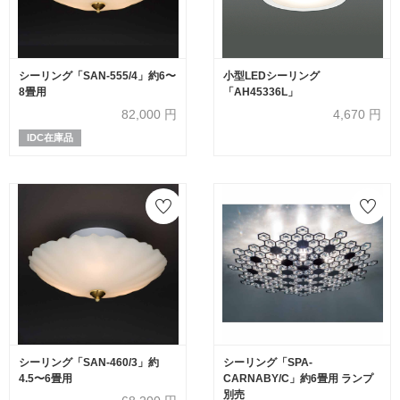
シーリング「SAN-555/4」約6〜
小型LEDシーリング
8畳用
「AH45336L」
82,000
円
4,670
円
IDC在庫品
シーリング「SAN-460/3」約
シーリング「SPA-
4.5〜6畳用
CARNABY/C」約6畳用 ランプ
別売