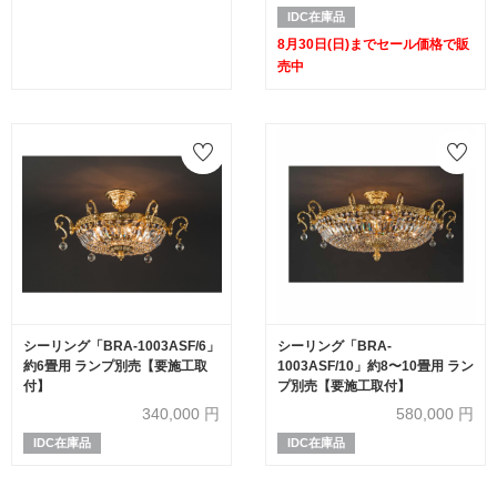
IDC在庫品
8月30日(日)までセール価格で販
売中
シーリング「BRA-1003ASF/6」
シーリング「BRA-
約6畳用 ランプ別売【要施工取
1003ASF/10」約8〜10畳用 ラン
付】
プ別売【要施工取付】
340,000
円
580,000
円
IDC在庫品
IDC在庫品