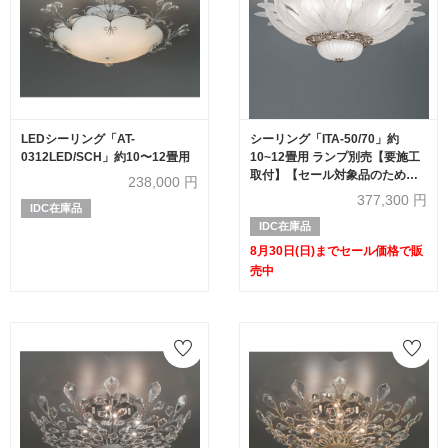
LEDシーリング「AT-
シーリング「ITA-50/70」約
0312LED/SCH」約10〜12畳用
10~12畳用 ランプ別売【要施工
取付】【セール対象品のため
238,000
円
30%OFF】
377,300
円
IDC在庫品
IDC在庫品
8月30日(日)までセール価格で販
売中