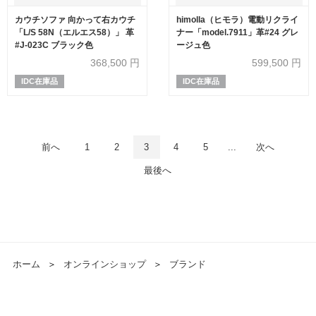
カウチソファ 向かって右カウチ
himolla（ヒモラ）電動リクライ
「L/S 58N（エルエス58）」 革
ナー「model.7911」革#24 グレ
#J-023C ブラック色
ージュ色
368,500
円
599,500
円
IDC在庫品
IDC在庫品
前へ
1
2
3
4
5
...
次へ
最後へ
ホーム
＞
オンラインショップ
＞
ブランド