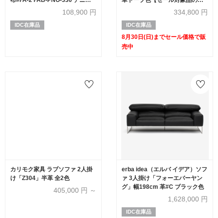
色
め40%OFF】
108,900
円
334,800
円
IDC在庫品
IDC在庫品
8月30日(日)までセール価格で販
売中
カリモク家具 ラブソファ 2人掛
erba idea（エルバ イデア）ソフ
け「Z304」半革 全2色
ァ 3人掛け「フォーエバーヤン
グ」幅198cm 革#C ブラック色
405,000
円 ～
1,628,000
円
IDC在庫品