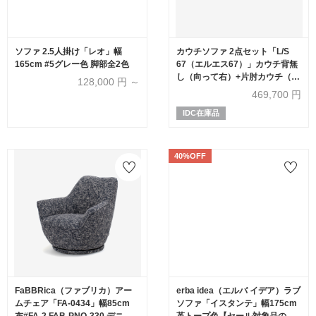
ソファ 2.5人掛け「レオ」幅
カウチソファ 2点セット「L/S
165cm #5グレー色 脚部全2色
67（エルエス67）」カウチ背無
し（向って右）+片肘カウチ（向
128,000
円 ～
って左） 革フロスト色 #J-156E
469,700
円
IDC在庫品
40%OFF
FaBBRica（ファブリカ）アー
erba idea（エルバ イデア）ラブ
ムチェア「FA-0434」幅85cm
ソファ「イスタンテ」幅175cm
布#FA-2 FAB-PNO-330 デニム
革トープ色【セール対象品のた