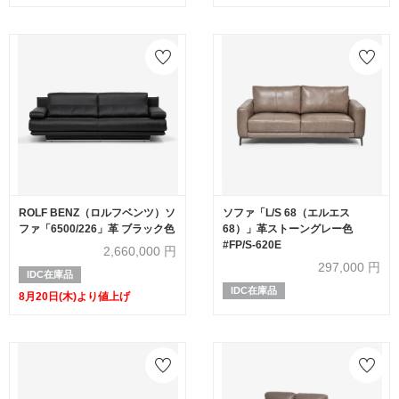
ROLF BENZ（ロルフベンツ）ソ
ソファ「L/S 68（エルエス
ファ「6500/226」革 ブラック色
68）」革ストーングレー色
#FP/S-620E
2,660,000
円
297,000
円
IDC在庫品
IDC在庫品
8月20日(木)より値上げ