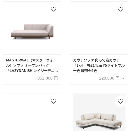
MASTERWAL（マスターウォー
カウチソファ 向って右カウチ
ル）ソファ オープンバック
「レオ」幅214cm #5ライトブル
「LAZYDANISH レイジーデニッ
ー色 脚部全2色
シュ LZSO-OB180-L-WN」幅
352,000
円
228,000
円 ～
180cm 布#5 JODY 03-3ペール
モーブ 木部ウォールナット材オ
イル仕上げ【受注生産品】