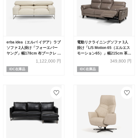
erba idea（エルバ イデア）ラブ
電動リクライニングソファ 3人
ソファ 2人掛け「フォーエバー
掛け「L/S Motion 65（エルエス
ヤング」幅178cm 布ブークレ ベ
モーション65）」幅215cm 革
ージュ色
#J/S-232E グラナイト色
1,122,000
円
349,800
円
IDC在庫品
IDC在庫品