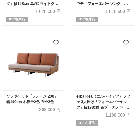
グ」幅198cm 革#C ライトグレ
ウチ「フォーエバーヤング」幅
ー色
250cm 布#SUPER ブークレ ベ
1,628,000
円
1,875,500
円
ージュ色
IDC在庫品
IDC在庫品
ソファベッド「フォース 200」
erba idea（エルバ イデア）ソフ
幅199cm 木部全2色 布全2色
ァ 3人掛け「フォーエバーヤン
グ」幅198cm 布ブークレ ベージ
269,000
円
ュ色
1,188,000
円
IDC在庫品