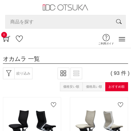
0
ご利用ガイド
オカムラ
一覧
( 93 件 )
絞り込み
価格安い順
価格高い順
おすすめ順