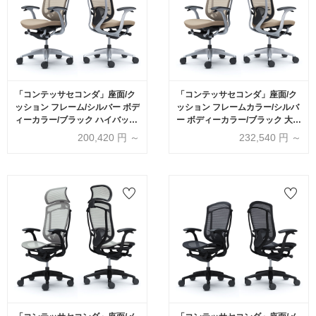
「コンテッサセコンダ」座面/ク
「コンテッサセコンダ」座面/ク
ッション フレーム/シルバー ボデ
ッション フレームカラー/シルバ
ィーカラー/ブラック ハイバック
ー ボディーカラー/ブラック 大型
デザインアーム 張地全13色 ラン
ヘッドレスト デザインアーム 張
200,420
円 ～
232,540
円 ～
バーサポート有・無【受注生産
地全13色 ランバーサポート有・
品】okamura(オカムラ)
無【受注生産品】okamura(オカ
ムラ)