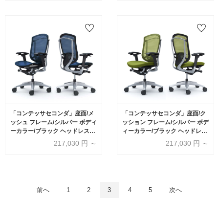
okamura(オカムラ)
okamura(オカムラ)
「コンテッサセコンダ」座面/メ
「コンテッサセコンダ」座面/ク
ッシュ フレーム/シルバー ボディ
ッション フレーム/シルバー ボデ
ーカラー/ブラック ヘッドレスト
ィーカラー/ブラック ヘッドレス
無し 張地全13色 ランバーサポー
ト無し 張地全13色 ランバーサポ
217,030
円 ～
217,030
円 ～
ト有・無【受注生産品】
ート有・無【受注生産品】
okamura(オカムラ)
okamura(オカムラ)
前へ
1
2
3
4
5
次へ