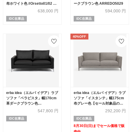
布ホワイト色 #Orsetto01/02 座
ークブラウン色 ARREDO5029
面 布ベージュ色 #Padua01/01
638,000
円
594,000
円
IDC在庫品
IDC在庫品
40%OFF
erba idea（エルバ イデア）ラブ
erba idea（エルバ イデア）ラブ
ソファ「ベラビスタ」幅170cm
ソファ「イスタンテ」幅175cm
革ダークブラウン色
布グレー色【セール対象品のた
ARREDO5029
め40%OFF】
547,800
円
292,200
円
IDC在庫品
IDC在庫品
8月30日(日)までセール価格で販
売中