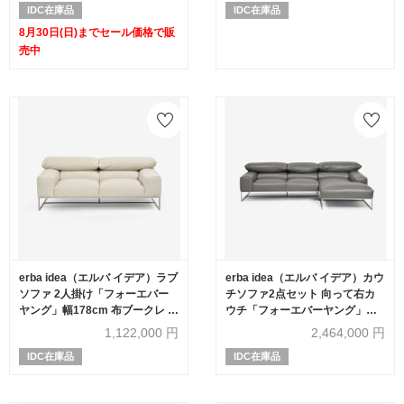
IDC在庫品
IDC在庫品
8月30日(日)までセール価格で販
売中
erba idea（エルバ イデア）ラブ
erba idea（エルバ イデア）カウ
ソファ 2人掛け「フォーエバー
チソファ2点セット 向って右カ
ヤング」幅178cm 布ブークレ ベ
ウチ「フォーエバーヤング」幅
ージュ色
250cm 革#C ライトグレー色
1,122,000
円
2,464,000
円
IDC在庫品
IDC在庫品