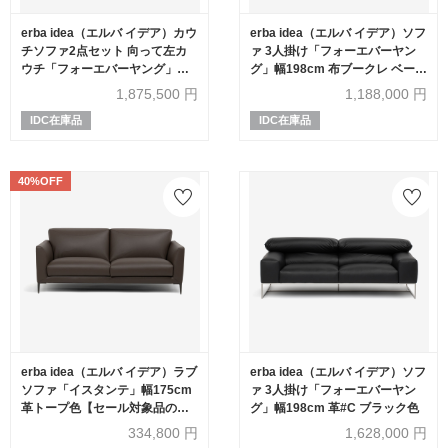
erba idea（エルバ イデア）カウ
erba idea（エルバ イデア）ソフ
チソファ2点セット 向って左カ
ァ 3人掛け「フォーエバーヤン
ウチ「フォーエバーヤング」幅
グ」幅198cm 布ブークレ ベージ
250cm 布#SUPER ブークレ ベ
ュ色
1,875,500
円
1,188,000
円
ージュ色
IDC在庫品
IDC在庫品
40%OFF
erba idea（エルバ イデア）ラブ
erba idea（エルバ イデア）ソフ
ソファ「イスタンテ」幅175cm
ァ 3人掛け「フォーエバーヤン
革トープ色【セール対象品のた
グ」幅198cm 革#C ブラック色
め40%OFF】
334,800
円
1,628,000
円