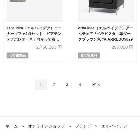
erba idea（エルバ イデア）コー
erba idea（エルバ イデア）アー
ナーソファ4点セット「ビアモン
ムチェア「ベラビスタ」革ダー
テナポレオーネ」向かって右カ
クブラウン色 #A ARREDO5029
ウチ 布ホワイト FUNKY01
2,750,000
円
297,000
円
IDC在庫品
IDC在庫品
1
2
3
4
次へ
ホーム
＞
オンラインショップ
＞
ブランド
＞
エルバ イデア