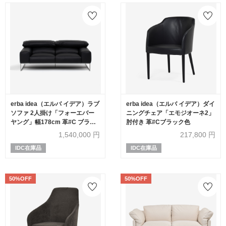
erba idea（エルバ イデア）ラブ
erba idea（エルバ イデア）ダイ
ソファ 2人掛け「フォーエバー
ニングチェア「エモジオーネ2」
ヤング」幅178cm 革#C ブラッ
肘付き 革#Cブラック色
ク色
1,540,000
円
217,800
円
IDC在庫品
IDC在庫品
50%OFF
50%OFF