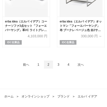
erba idea（エルバ イデア）コー
erba idea（エルバ イデア）オッ
ナーソファ3点セット「フォーエ
トマン「フォーエバーヤング」
バーヤング」革#C ライトグレー
布 ブークレ ベージュ色 全2サイ
色
ズ
4,103,000
円
330,000
円 ～
IDC在庫品
IDC在庫品
前へ
1
2
3
4
次へ
ホーム
＞
オンラインショップ
＞
ブランド
＞
エルバ イデア