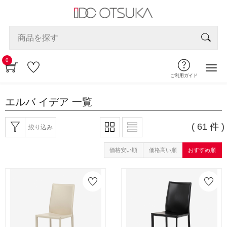
0
ご利用ガイド
エルバ イデア
一覧
( 61 件 )
絞り込み
価格安い順
価格高い順
おすすめ順