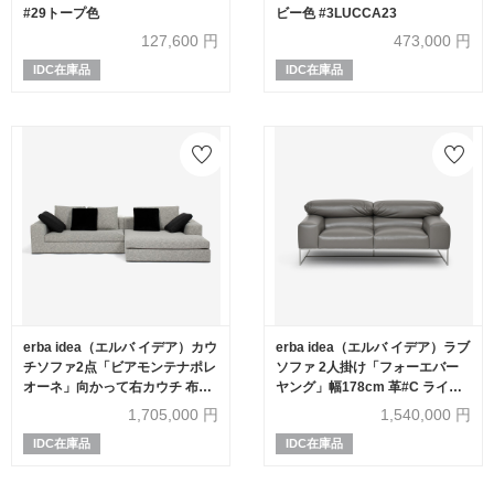
#29トープ色
ビー色 #3LUCCA23
127,600
円
473,000
円
IDC在庫品
IDC在庫品
erba idea（エルバ イデア）カウ
erba idea（エルバ イデア）ラブ
チソファ2点「ビアモンテナポレ
ソファ 2人掛け「フォーエバー
オーネ」向かって右カウチ 布ホ
ヤング」幅178cm 革#C ライト
ワイト FUNKY01
グレー色
1,705,000
円
1,540,000
円
IDC在庫品
IDC在庫品