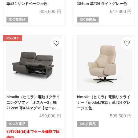
革#24 サンドベージュ色
186cm 革#24 ライトグレー色
305,800
円
547,800
円
IDC在庫品
IDC在庫品
50%OFF
himolla（ヒモラ）電動リクライ
himolla（ヒモラ）電動リクライ
ニングソファ「オスカー2」幅
ナー「model.7911」革#24 グレ
212cm 革#24マグマ【セール対
ージュ色
象品のため50%OFF】
499,000
円
599,500
円
IDC在庫品
IDC在庫品
8月30日(日)までセール価格で販
売中