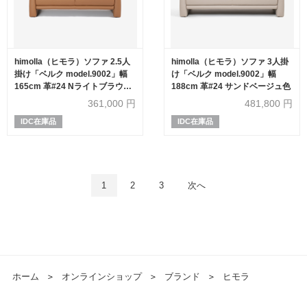
himolla（ヒモラ）ソファ 2.5人
himolla（ヒモラ）ソファ 3人掛
掛け「ベルク model.9002」幅
け「ベルク model.9002」幅
165cm 革#24 Nライトブラウン
188cm 革#24 サンドベージュ色
色
361,000
円
481,800
円
IDC在庫品
IDC在庫品
1
2
3
次へ
ホーム
＞
オンラインショップ
＞
ブランド
＞
ヒモラ