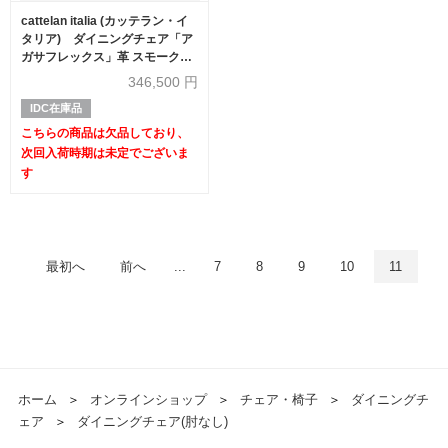
cattelan italia (カッテラン・イ
タリア) ダイニングチェア「ア
ガサフレックス」革 スモーク色
【次回入荷未定】
346,500
円
IDC在庫品
こちらの商品は欠品しており、
次回入荷時期は未定でございま
す
最初へ
前へ
...
7
8
9
10
11
ホーム
＞
オンラインショップ
＞
チェア・椅子
＞
ダイニングチ
ェア
＞
ダイニングチェア(肘なし)