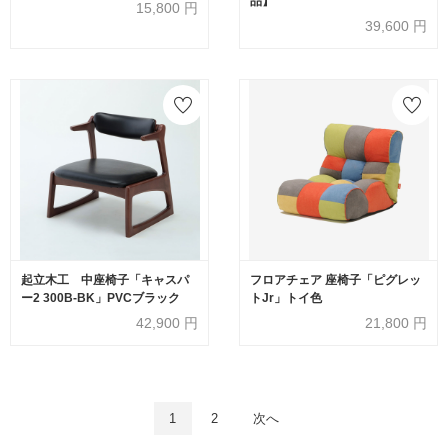
品】
15,800
円
39,600
円
起立木工 中座椅子「キャスパ
フロアチェア 座椅子「ピグレッ
ー2 300B-BK」PVCブラック
トJr」トイ色
42,900
円
21,800
円
1
2
次へ