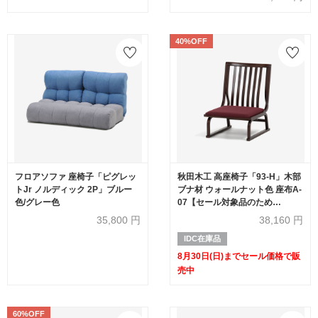
40%OFF
フロアソファ 座椅子「ピグレッ
秋田木工 高座椅子「93-H」木部
トJr ノルディック 2P」ブルー
ブナ材 ウォールナット色 座布A-
色/グレー色
07【セール対象品のため
40%OFF】
35,800
円
38,160
円
IDC在庫品
8月30日(日)までセール価格で販
売中
60%OFF