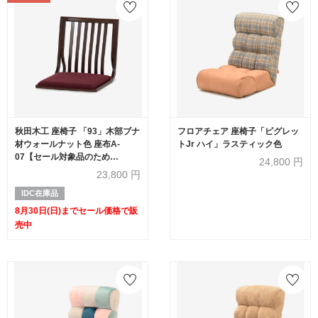
秋田木工 座椅子 「93」木部ブナ
フロアチェア 座椅子「ピグレッ
材ウォールナット色 座布A-
トJr ハイ」ラスティック色
07【セール対象品のため
24,800
円
60%OFF】
23,800
円
IDC在庫品
8月30日(日)までセール価格で販
売中