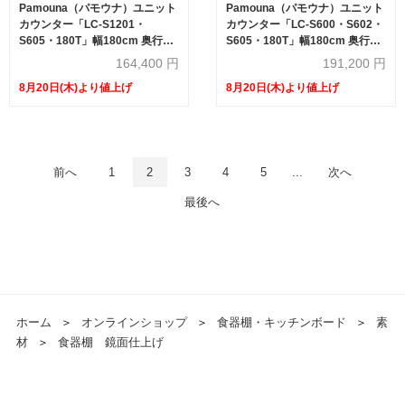
Pamouna（パモウナ）ユニット
Pamouna（パモウナ）ユニット
カウンター「LC-S1201・
カウンター「LC-S600・S602・
S605・180T」幅180cm 奥行
S605・180T」幅180cm 奥行
46cm 高さ92.7cm 引出し+扉収
46cm 高さ92.7cm 引出し収納
164,400
円
191,200
円
納（扉：向かって左） サイドラ
家電収納 サイドラック 下台全4
8月20日(木)より値上げ
8月20日(木)より値上げ
ック 下台全4色 天板全2色
色 天板全2色
前へ
1
2
3
4
5
...
次へ
最後へ
ホーム
＞
オンラインショップ
＞
食器棚・キッチンボード
＞
素
材
＞
食器棚 鏡面仕上げ