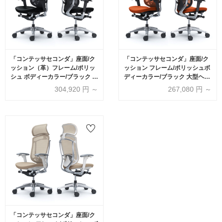
「コンテッサセコンダ」座面/ク
「コンテッサセコンダ」座面/ク
ッション（革）フレーム/ポリッ
ッション フレーム/ポリッシュボ
シュ ボディーカラー/ブラック 大
ディーカラー/ブラック 大型ヘッ
型ヘッドレスト 張地全3色 ラン
ドレスト 張地全13色 ランバーサ
304,920
円 ～
267,080
円 ～
バーサポート有・無【受注生産
ポート有・無【受注生産品】
品】okamura(オカムラ)
okamura(オカムラ)
「コンテッサセコンダ」座面/ク