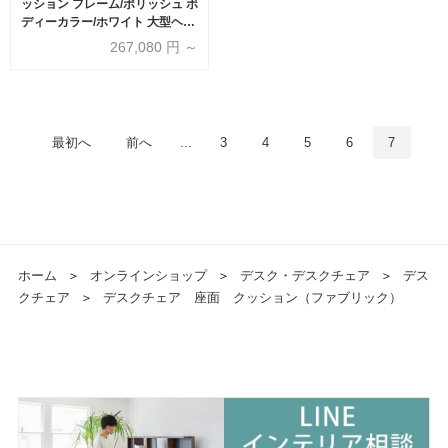
ッション フレーム/ポリッシュ ボ
ディーカラー/ホワイト 大型ヘッ
ドレスト 張地全13色 ランバーサ
267,080
円 ～
ポート有・無【受注生産品】
okamura(オカムラ)
最初へ
前へ
...
3
4
5
6
7
ホーム
＞
オンラインショップ
＞
デスク・デスクチェア
＞
デス
クチェア
＞
デスクチェア 座面 クッション（ファブリック）