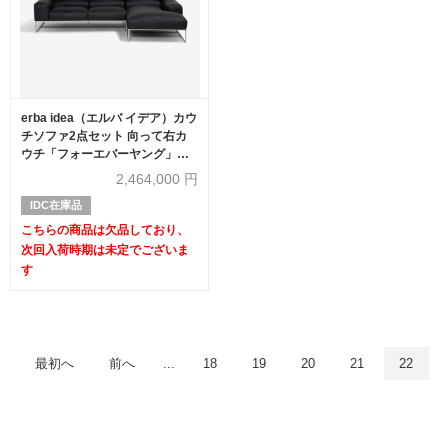
erba idea（エルバ イデア）カウ
チソファ2点セット 向って右カ
ウチ「フォーエバーヤング」幅
250cm 革#C ブラック色【次回
2,464,000
円
入荷未定】
IDC在庫品
こちらの商品は欠品しており、
次回入荷時期は未定でございま
す
最初へ
前へ
...
18
19
20
21
22