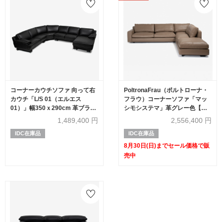
コーナーカウチソファ 向って右
PoltronaFrau（ポルトローナ・
カウチ「L/S 01（エルエス
フラウ）コーナーソファ「マッ
01）」幅350ｘ290cm 革ブラッ
シモシステマ」革グレー色【セ
ク色 #R-887C
ール対象品のため60%OFF】
1,489,400
円
2,556,400
円
IDC在庫品
IDC在庫品
8月30日(日)までセール価格で販
売中