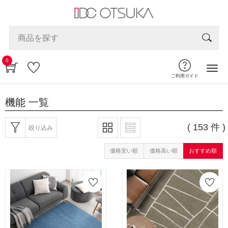
0
ご利用ガイド
機能
一覧
( 153 件 )
絞り込み
価格安い順
価格高い順
おすすめ順