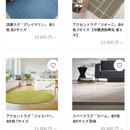
涼感ラグ「グレイマリン」 全3
アクセントラグ「ジオーニ」全4
色 全2サイズ
色 3サイズ 【冷暖房効率化 省エ
ネ】
19,800
円 ～
22,800
円 ～
アクセントラグ「ジャスパー」
スペースラグ「カーム」全6色
全6色 7サイズ
全6サイズ 防炎
11,800
円 ～
45,800
円 ～