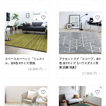
スペースカーペット「リュスト
アクセントラグ「スコープ」全3
ル」全8色 9サイズ 防炎
色 全3サイズ【ハウスダスト対
策 抗菌 消臭】
18,800
円 ～
17,800
円 ～