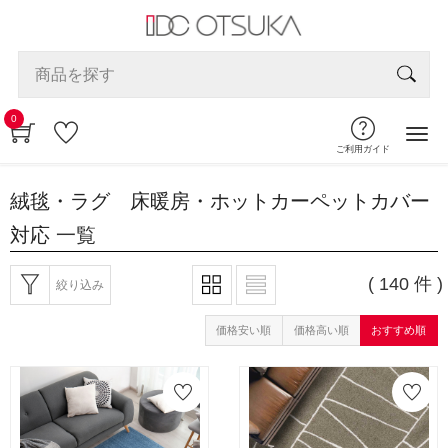
0
ご利用ガイド
絨毯・ラグ 床暖房・ホットカーペットカバー
対応
一覧
( 140 件 )
絞り込み
価格安い順
価格高い順
おすすめ順