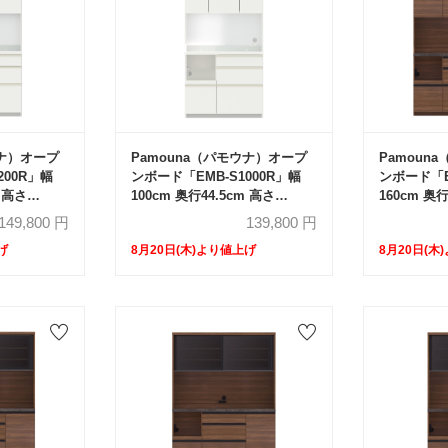
ウナ）オープ
Pamouna（パモウナ）オープ
Pamoun
200R」幅
ンボード「EMB-S1000R」幅
ンボード「E
m 高さ
100cm 奥行44.5cm 高さ
160cm 奥行
 レギュラーカ
188.5cm 開き扉 レギュラーカ
開き扉 レ
149,800
円
139,800
円
ウンター 全3色
全3色
げ
8月20日(木)より値上げ
8月20日(木