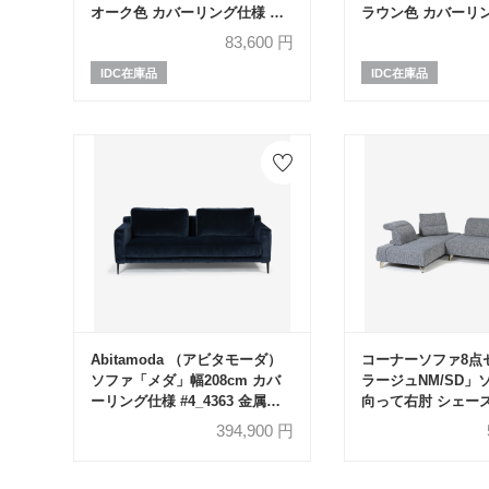
オーク色 カバーリング仕様 布
ラウン色 カバーリ
全9色
全9色
83,600
円
IDC在庫品
IDC在庫品
Abitamoda （アビタモーダ）
コーナーソファ8点
ソファ「メダ」幅208cm カバ
ラージュNM/SD」
ーリング仕様 #4_4363 金属脚
向って右肘 シェー
全2色【受注生産品】
って左肘 カバーリ
394,900
円
地#布B MNR81 ブ
脚【受注生産品】