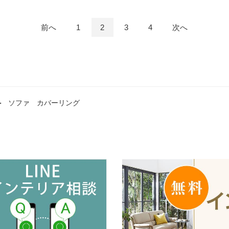
ォールナット材オイル仕上げ
【受注生産
【受注生産品】
前へ
1
2
3
4
次へ
＞
ソファ カバーリング