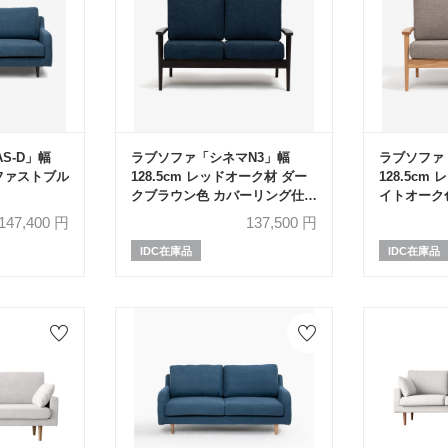
S-D」幅
ラブソファ「シネマN3」幅
ラブソファ
ルファストブル
128.5cm レッドオーク材 ダー
128.5cm
クブラウン色 カバーリング仕様
イトオーク
布全9色
布全9色
147,400
円
137,500
円
IDC在庫品
IDC在庫品