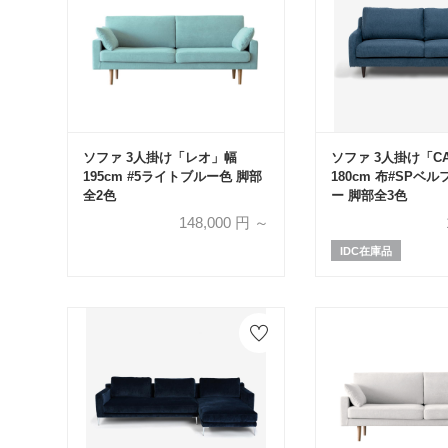
ソファ 3人掛け「レオ」幅
ソファ 3人掛け「CA
195cm #5ライトブルー色 脚部
180cm 布#SPベ
全2色
ー 脚部全3色
148,000
円 ～
IDC在庫品