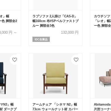
レオ」幅
ラブソファ 2人掛け「CAS-D」
カウチソフ
リー色 脚部全2
幅160cm 布#SPベルファストブ
「レオ」幅2
ルー 脚部全3色
ー色 脚部全
8,000
円 ～
132,000
円
IDC在庫品
マN3」幅
アームチェア 「シネマ N2」幅
Abitamo
ク材 ダークブ
73cm ウォールナット材 カバー
片肘コーナ