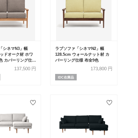
「シネマN3」幅
ラブソファ「シネマN2」幅
 レッドオーク材 ホワ
128.5cm ウォールナット材 カ
色 カバーリング仕様
バーリング仕様 布全9色
137,500
円
173,800
円
IDC在庫品