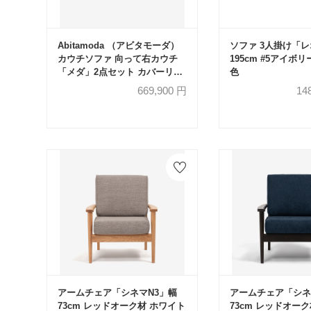
Abitamoda （アビタモーダ）
ソファ 3人掛け「
カウチソファ 向って右カウチ
195cm #5アイボ
「メダ」2点セット カバーリン
色
グ仕様 #4_4363 金属脚全2色
669,900
円
14
【受注生産品】
アームチェア「シネマN3」幅
アームチェア「シネ
73cm レッドオーク材 ホワイト
73cm レッドオー