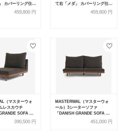
」 カバーリング仕様
て右「メダ」 カバーリング仕様
#6/6145 革L133)
布/革コンビ(布#6/6145 革L133)
459,800
円
459,800
円
色【受注生産品】
金属脚全2色【受注生産品】
WAL（マスターウォ
MASTERWAL（マスターウォ
ムレスカウチ
ール）3シーターソファ
GRANDE SOFA デ
「DANISH GRANDE SOFA デ
ランデソファ
ニッシュグランデソファ
390,500
円
451,000
円
CC90-WN」幅90cm
DGSO-3S180-WN」幅180cm
IM 53ダークセピア
布#3SUBLIM 53ダークセピア
ット材オイル仕上げ
ウォールナット材オイル仕上げ