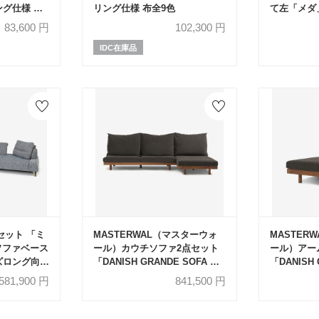
ング仕様 布
リング仕様 布全9色
て左「メダ
布/革コンビ(布
83,600
円
102,300
円
金属脚全2
IDC在庫品
セット 「ミ
MASTERWAL（マスターウォ
MASTER
ソファベース
ール）カウチソファ2点セット
ール）アー
ズロング向か
「DANISH GRANDE SOFA デ
「DANISH 
ング仕様 張
ニッシュグランデソファ
ニッシュグ
581,900
円
841,500
円
ルー色 金属
DGSO-3S180-WN/DGSO-
DGSO-AL
ALCC90-WN」幅270cm 布
布#3SUBL
#3SUBLIM 53ダークセピア ウ
ウォールナ