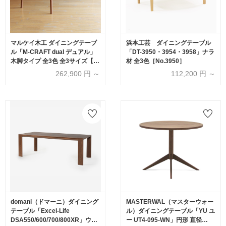
マルケイ木工 ダイニングテーブ
浜本工芸 ダイニングテーブル
ル「M-CRAFT dual デュアル」
「DT-3950・3954・3958」ナラ
木脚タイプ 全3色 全3サイズ【受
材 全3色［No.3950］
注生産品】
262,900
円 ～
112,200
円 ～
domani（ドマーニ）ダイニング
MASTERWAL（マスターウォー
テーブル「Excel-Life
ル）ダイニングテーブル「YU ユ
DSA550/600/700/800XR」ウォ
ー UT4-095-WN」円形 直径