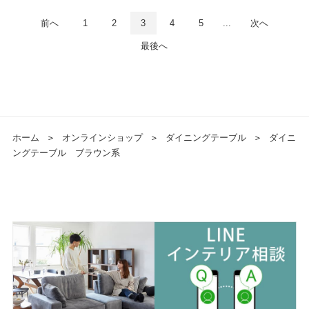
前へ
1
2
3
4
5
...
次へ
最後へ
ホーム
＞
オンラインショップ
＞
ダイニングテーブル
＞
ダイニ
ングテーブル ブラウン系