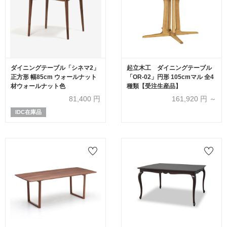
ダイニングテーブル「シネマ2」
起立木工 ダイニングテーブル
正方形 幅85cm ウォールナット
「OR-02」円形 105cmマル 全4
材ウォールナット色
種類【受注生産品】
81,400
円
161,920
円 ～
IDC在庫品