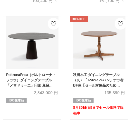
103,400
円 ～
161,700
円 ～
30%OFF
PoltronaFrau（ポルトローナ・
秋田木工 ダイニングテーブル
フラウ）ダイニングテーブル
（丸）「T-5652 ベバン」ナラ材
「メサドゥーエ」円形 直径
BF色【セール対象品のため
150cm アッシュ材
30%OFF】
2,343,000
円
135,590
円
IDC在庫品
IDC在庫品
8月30日(日)までセール価格で販
売中