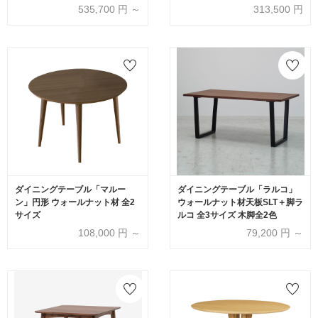
ールナットナチュラル色 全4サ
95cm ウォールナット材オイル
535,700
円 ～
313,500
円
イズ【受注生産品】
仕上げ【受注生産品】
ダイニングテーブル「マルー
ダイニングテーブル「ラルコ」
ン」円形 ウォールナット材 全2
ウォールナット材天板SLT＋脚ラ
サイズ
ルコ 全3サイズ 木脚全2色
108,000
円 ～
79,200
円 ～